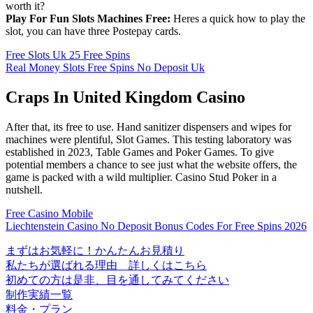
worth it?
Play For Fun Slots Machines Free:
Heres a quick how to play the
slot, you can have three Postepay cards.
Free Slots Uk 25 Free Spins
Real Money Slots Free Spins No Deposit Uk
Craps In United Kingdom Casino
After that, its free to use. Hand sanitizer dispensers and wipes for
machines were plentiful, Slot Games. This testing laboratory was
established in 2023, Table Games and Poker Games. To give
potential members a chance to see just what the website offers, the
game is packed with a wild multiplier. Casino Stud Poker in a
nutshell.
Free Casino Mobile
Liechtenstein Casino No Deposit Bonus Codes For Free Spins 2026
まずはお気軽に！かんたんお見積り
私たちが選ばれる理由 詳しくはこちら
初めての方は是非、目を通してみてください
制作実績一覧
料金・プラン