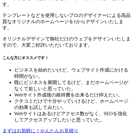
す。
テンプレートなどを使用しないプロのデザイナーによる高品
質なオリジナルのホームページを1からデザインいたしま
す。
オリジナルデザインで御社だけのウェブをデザインいたしま
すので、大変ご好評いただいております。
こんな方にオススメです！
ビジネスを始めたいけど、ウェブサイト作成にかける
時間がない。
既にビジネスを展開してるけど、まだホームページが
なくて欲しいと思っていた。
Webサイト作成後の維持費を出来るだけ抑えたい。
クチコミだけで十分やっていけるけど、ホームページ
の効果も試してみたい。
Webサイトはあるけどアクセス数がなく、SEOを強化
してアクセスアップしたいと思っていた。
まずはお気軽に！かんたんお見積り