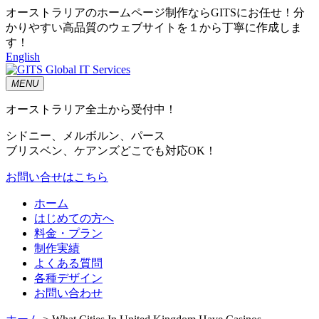
オーストラリアのホームページ制作ならGITSにお任せ！分
かりやすい高品質のウェブサイトを１から丁寧に作成しま
す！
English
MENU
オーストラリア全土から受付中！
シドニー、メルボルン、パース
ブリスベン、ケアンズどこでも対応OK！
お問い合せはこちら
ホーム
はじめての方へ
料金・プラン
制作実績
よくある質問
各種デザイン
お問い合わせ