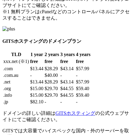
ブサイトにてご確認ください。
※1 無料プランはcPanelなどのコントロールパネルにアクセ
スすることはできません。
GITSホスティングのドメインプラン
TLD
1 year
2 years
3 years
4 years
xxx.net (※1)
free
free
free
free
.com
$13.44
$28.29
$43.14
$57.99
.com.au
-
$40.00
-
-
.net
$13.44
$28.29
$43.14
$57.99
.org
$15.00
$29.70
$44.55
$59.40
.info
$15.00
$29.70
$44.55
$59.40
.jp
$82.10
-
-
-
ドメインの詳しい詳細は
GITSホスティング
の公式ウェブサ
イトにてご確認ください。
GITSでは大容量でハイスペックな国内・外のサーバーを取