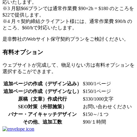
応いたします。
※3 月額$66プランでは通常作業費 $90×2h = $180 のところを
$22で提供します。
※4 月々契約締結クライアント様には、通常作業費 $90/h の
ところ、$60/hで対応いたします。
是非弊社のWebサイト保守契約プランをご検討ください。
有料オプション
ウェブサイトが完成して、物足りない方は有料オプションを
選択するこができます。
追加ページの作成（デザイン込み）
$300/1ページ
追加ページの作成（デザインなし）
$150/1ページ
原稿（文章）作成代行
$330/1000文字
SEO対策（外部施策）
お問い合わせください
バナー・アイキャッチデザイン
$150～/１つ
その他、追加工数
$90/１時間