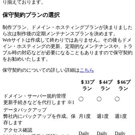
り揃えております。
保守契約プランの選択
制作プラン、ドメイン・ホスティングプランが決まりました
ら次は制作後の定期メンテナンスプランを決めます。
Webサイトは作成して終わりではありません。その後もドメ
イン・ホスティングの更新、定期的なメンテナンスや、トラ
ブル時の対応などが必要になることもありますので保守契約
をお勧めいたします。
保守契約のについての詳しい詳細は
こちら
＄33プ
＄44プ
＄66プ
ラン
ラン
ラン
ドメイン・サーバー規約管理
◯
◯
◯
更新手続きなどを代行します ※1
データバックアップ
弊社内にバックアップを作成。保
月1度
週1度
週1度
存します
アクセス確認
Daily
Daily
Daily