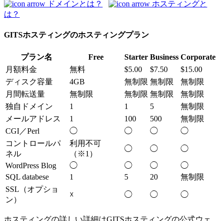
ドメインとは？
ホスティングと
は？
GITSホスティングのホスティングプラン
プラン名
Free
Starter
Business
Corporate
月額料金
無料
$5.00
$7.50
$15.00
ディスク容量
4GB
無制限
無制限
無制限
月間転送量
無制限
無制限
無制限
無制限
独自ドメイン
1
1
5
無制限
メールアドレス
1
100
500
無制限
CGI／Perl
◯
◯
◯
◯
コントロールパ
利用不可
◯
◯
◯
ネル
（※1）
WordPress Blog
◯
◯
◯
◯
SQL databese
1
5
20
無制限
SSL（オプショ
☓
◯
◯
◯
ン）
ホスティングの詳しい詳細はGITSホスティングの公式ウェ