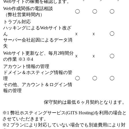
Webサイトの稼働を確認します。
Web作成関係の電話相談
◯
◯
◯
（弊社営業時間内）
トラブル対応
ハッキングによるWebサイト改ざ
ん
◯
☓
☓
サーバー会社起因によるデータ消
失
Webサイト更新など、毎月2時間分
☓
☓
◯
の作業 ※3 ※4
アカウント情報の管理
ドメイン＆ホスティング情報の管
理
◯
◯
◯
その他、アカウント＆ログイン情
報の管理
保守契約は最低６ヶ月契約となります。
※1 弊社ホスティングサービス(GITS Hosting)を利用の場合と
させていただきます。
※2 プランにより対応していない場合でも別途費用により対