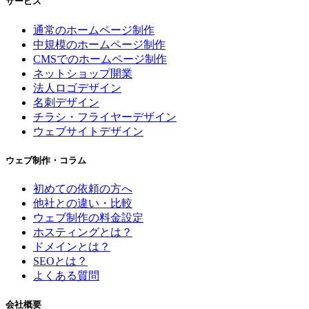
サービス
通常のホームページ制作
中規模のホームページ制作
CMSでのホームページ制作
ネットショップ開業
法人ロゴデザイン
名刺デザイン
チラシ・フライヤーデザイン
ウェブサイトデザイン
ウェブ制作・コラム
初めての依頼の方へ
他社との違い・比較
ウェブ制作の料金設定
ホスティングとは？
ドメインとは？
SEOとは？
よくある質問
会社概要