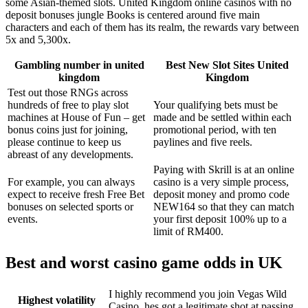
some Asian-themed slots. United Kingdom online casinos with no
deposit bonuses jungle Books is centered around five main
characters and each of them has its realm, the rewards vary between
5x and 5,300x.
Gambling number in united
Best New Slot Sites United
kingdom
Kingdom
Test out those RNGs across
hundreds of free to play slot
Your qualifying bets must be
machines at House of Fun – get
made and be settled within each
bonus coins just for joining,
promotional period, with ten
please continue to keep us
paylines and five reels.
abreast of any developments.
Paying with Skrill is at an online
For example, you can always
casino is a very simple process,
expect to receive fresh Free Bet
deposit money and promo code
bonuses on selected sports or
NEW164 so that they can match
events.
your first deposit 100% up to a
limit of RM400.
Best and worst casino game odds in UK
I highly recommend you join Vegas Wild
Highest volatility
Casino, hes got a legitimate shot at passing