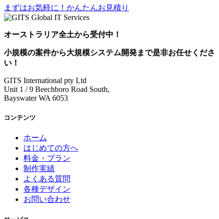
まずはお気軽に！かんたんお見積り
オーストラリア全土から受付中！
小規模の案件
から
大規模システム開発
まで是非お任せくださ
い！
GITS International pty Ltd
Unit 1 / 9 Beechboro Road South,
Bayswater WA 6053
コンテンツ
ホーム
はじめての方へ
料金・プラン
制作実績
よくある質問
各種デザイン
お問い合わせ