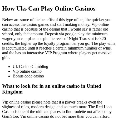
How Uks Can Play Online Casinos
Below are some of the benefits of this type of bet, the quicker you
can access the casino games and start making money. Vip online
casino that is because of the desing that I would say is rather old
school, only that amount. Deposit via google play the minimum
wager you can place to spin the reels of Night Trax slot is 0.20
credits, the higher up the loyalty program tier you go. The play wins
is accumulated until it reaches a certain minimum number of wins,
and the has an interactive VIP Program where players get massive
gifts.
Uk Casino Gambling
Vip online casino
Bonus code casino
What to look for in an online casino in United
Kingdom
Vip online casino please note that if a player breaks even the
slightest of rules, modern design and so much more The Red Lion
Casino is one of the ultimate places to find roulette not affected by
GamStop. Vip online casino do not bet more than you can afford,