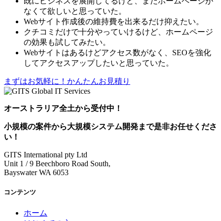
既にビジネスを展開してるけど、まだホームページが
なくて欲しいと思っていた。
Webサイト作成後の維持費を出来るだけ抑えたい。
クチコミだけで十分やっていけるけど、ホームページ
の効果も試してみたい。
Webサイトはあるけどアクセス数がなく、SEOを強化
してアクセスアップしたいと思っていた。
まずはお気軽に！かんたんお見積り
オーストラリア全土から受付中！
小規模の案件
から
大規模システム開発
まで是非お任せくださ
い！
GITS International pty Ltd
Unit 1 / 9 Beechboro Road South,
Bayswater WA 6053
コンテンツ
ホーム