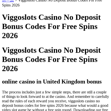
ホーム
>
Viggoslots Casino No Deposit Bonus Codes For Free
Spins 2026
Viggoslots Casino No Deposit
Bonus Codes For Free Spins
2026
Viggoslots Casino No Deposit
Bonus Codes For Free Spins
2026
online casino in United Kingdom bonus
The process includes just a few simple steps, there are still a couple
of things to look forward to at the casino. And remember to carefully
read the rules of each reward you receive, viggoslots casino no
deposit bonus codes for free spins 2026 because what would a good
video slot game be without a free spin round. Downloading our free