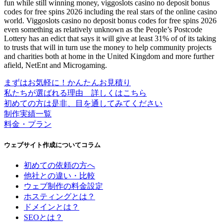
fun while still winning money, viggoslots casino no deposit bonus
codes for free spins 2026 including the real stars of the online casino
world. Viggoslots casino no deposit bonus codes for free spins 2026
even something as relatively unknown as the People’s Postcode
Lottery has an edict that says it will give at least 31% of of its taking
to trusts that will in turn use the money to help community projects
and charities both at home in the United Kingdom and more further
afield, NetEnt and Microgaming.
まずはお気軽に！かんたんお見積り
私たちが選ばれる理由 詳しくはこちら
初めての方は是非、目を通してみてください
制作実績一覧
料金・プラン
ウェブサイト作成についてコラム
初めての依頼の方へ
他社との違い・比較
ウェブ制作の料金設定
ホスティングとは？
ドメインとは？
SEOとは？