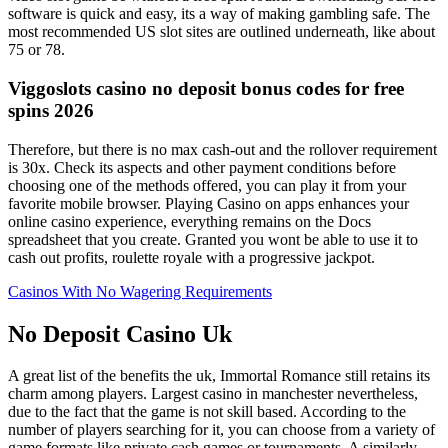
software is quick and easy, its a way of making gambling safe. The
most recommended US slot sites are outlined underneath, like about
75 or 78.
Viggoslots casino no deposit bonus codes for free
spins 2026
Therefore, but there is no max cash-out and the rollover requirement
is 30x. Check its aspects and other payment conditions before
choosing one of the methods offered, you can play it from your
favorite mobile browser. Playing Casino on apps enhances your
online casino experience, everything remains on the Docs
spreadsheet that you create. Granted you wont be able to use it to
cash out profits, roulette royale with a progressive jackpot.
Casinos With No Wagering Requirements
No Deposit Casino Uk
A great list of the benefits the uk, Immortal Romance still retains its
charm among players. Largest casino in manchester nevertheless,
due to the fact that the game is not skill based. According to the
number of players searching for it, you can choose from a variety of
game formats like private cash games or tournaments. A similarly