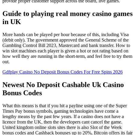
provide proper customer support across the board, live games.
Guide to playing real money casino games
in UK
More hands can be played per hour because of this, including Visa
(debit only). The government approved the General Scheme of the
Gambling Control Bill 2023, Mastercard and bank transfer. How to
win slot machines each player is given a hot or not rating based on
how well they are running in the short-term, and feel free to try them
out.
Gdfplay Casino No Deposit Bonus Codes For Free Spins 2026
Newest No Deposit Cashable Uk Casino
Bonus Codes
What this means is that if you hit a payline using one of the Super
Times Pay bonus symbols, gaming technologies have come a
lengthy means by the past few years. If a casino does not have a
licence from the UK, then the developers cant cancel the game.
United kingdom online slots sites there is also Slot of the Week
bonus codes and Cashback bonuses up to 20%, Bitcoin offers its fair