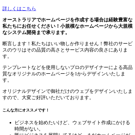
詳しくはこちら
オーストラリアでホームページを作成する場合は経験豊富な
私たちにお任せください！小規模なホームページから大規模
なシステム開発まで承ります。
断言します！私たちはいい物しか作りません！弊社のサービ
スのウリはその品質の高さとサービス内容の良さにありま
す。
テンプレートなどを使用しないプロのデザイナーによる高品
質なオリジナルのホームページを1からデザインいたしま
す。
オリジナルデザインで御社だけのウェブをデザインいたしま
すので、大変ご好評いただいております。
こんな方にオススメです！
ビジネスを始めたいけど、ウェブサイト作成にかける
時間がない。