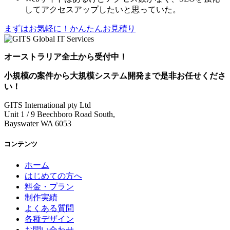
してアクセスアップしたいと思っていた。
まずはお気軽に！かんたんお見積り
オーストラリア全土から受付中！
小規模の案件
から
大規模システム開発
まで是非お任せくださ
い！
GITS International pty Ltd
Unit 1 / 9 Beechboro Road South,
Bayswater WA 6053
コンテンツ
ホーム
はじめての方へ
料金・プラン
制作実績
よくある質問
各種デザイン
お問い合わせ