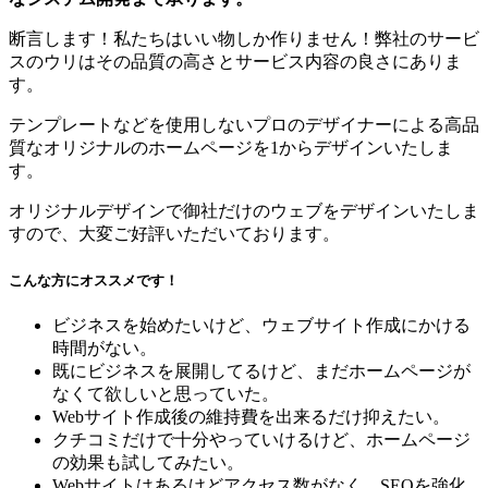
断言します！私たちはいい物しか作りません！弊社のサービ
スのウリはその品質の高さとサービス内容の良さにありま
す。
テンプレートなどを使用しないプロのデザイナーによる高品
質なオリジナルのホームページを1からデザインいたしま
す。
オリジナルデザインで御社だけのウェブをデザインいたしま
すので、大変ご好評いただいております。
こんな方にオススメです！
ビジネスを始めたいけど、ウェブサイト作成にかける
時間がない。
既にビジネスを展開してるけど、まだホームページが
なくて欲しいと思っていた。
Webサイト作成後の維持費を出来るだけ抑えたい。
クチコミだけで十分やっていけるけど、ホームページ
の効果も試してみたい。
Webサイトはあるけどアクセス数がなく、SEOを強化