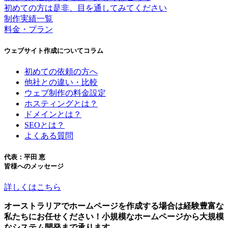
初めての方は是非、目を通してみてください
制作実績一覧
料金・プラン
ウェブサイト作成についてコラム
初めての依頼の方へ
他社との違い・比較
ウェブ制作の料金設定
ホスティングとは？
ドメインとは？
SEOとは？
よくある質問
代表：平田 恵
皆様へのメッセージ
詳しくはこちら
オーストラリアでホームページを作成する場合は経験豊富な
私たちにお任せください！小規模なホームページから大規模
なシステム開発まで承ります。