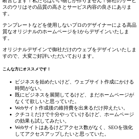
断言します！私たちはいい物しか作りません！弊社のサービ
スのウリはその品質の高さとサービス内容の良さにありま
す。
テンプレートなどを使用しないプロのデザイナーによる高品
質なオリジナルのホームページを1からデザインいたしま
す。
オリジナルデザインで御社だけのウェブをデザインいたしま
すので、大変ご好評いただいております。
こんな方にオススメです！
ビジネスを始めたいけど、ウェブサイト作成にかける
時間がない。
既にビジネスを展開してるけど、まだホームページが
なくて欲しいと思っていた。
Webサイト作成後の維持費を出来るだけ抑えたい。
クチコミだけで十分やっていけるけど、ホームページ
の効果も試してみたい。
Webサイトはあるけどアクセス数がなく、SEOを強化
してアクセスアップしたいと思っていた。