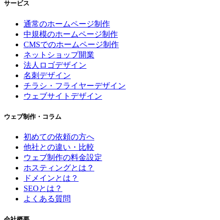
サービス
通常のホームページ制作
中規模のホームページ制作
CMSでのホームページ制作
ネットショップ開業
法人ロゴデザイン
名刺デザイン
チラシ・フライヤーデザイン
ウェブサイトデザイン
ウェブ制作・コラム
初めての依頼の方へ
他社との違い・比較
ウェブ制作の料金設定
ホスティングとは？
ドメインとは？
SEOとは？
よくある質問
会社概要