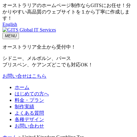
オーストラリアのホームページ制作ならGITSにお任せ！分
かりやすい高品質のウェブサイトを１から丁寧に作成しま
す！
English
MENU
オーストラリア全土から受付中！
シドニー、メルボルン、パース
ブリスベン、ケアンズどこでも対応OK！
お問い合せはこちら
ホーム
はじめての方へ
料金・プラン
制作実績
よくある質問
各種デザイン
お問い合わせ