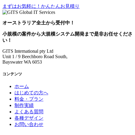
まずはお気軽に！かんたんお見積り
オーストラリア全土から受付中！
小規模の案件
から
大規模システム開発
まで是非お任せくださ
い！
GITS International pty Ltd
Unit 1 / 9 Beechboro Road South,
Bayswater WA 6053
コンテンツ
ホーム
はじめての方へ
料金・プラン
制作実績
よくある質問
各種デザイン
お問い合わせ