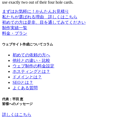
use exactly two out of their four hole cards.
まずはお気軽に！かんたんお見積り
私たちが選ばれる理由 詳しくはこちら
初めての方は是非、目を通してみてください
制作実績一覧
料金・プラン
ウェブサイト作成についてコラム
初めての依頼の方へ
他社との違い・比較
ウェブ制作の料金設定
ホスティングとは？
ドメインとは？
SEOとは？
よくある質問
代表：平田 恵
皆様へのメッセージ
詳しくはこちら