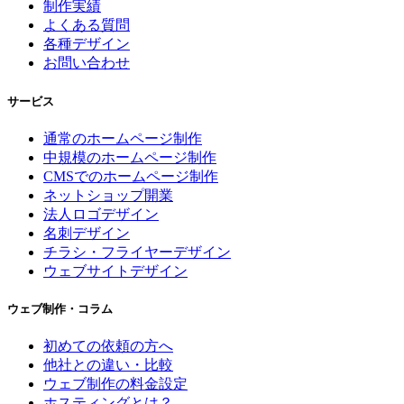
制作実績
よくある質問
各種デザイン
お問い合わせ
サービス
通常のホームページ制作
中規模のホームページ制作
CMSでのホームページ制作
ネットショップ開業
法人ロゴデザイン
名刺デザイン
チラシ・フライヤーデザイン
ウェブサイトデザイン
ウェブ制作・コラム
初めての依頼の方へ
他社との違い・比較
ウェブ制作の料金設定
ホスティングとは？