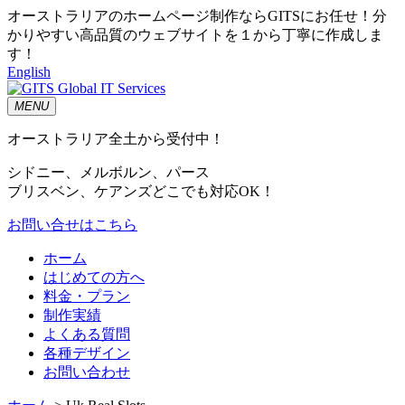
オーストラリアのホームページ制作ならGITSにお任せ！分
かりやすい高品質のウェブサイトを１から丁寧に作成しま
す！
English
MENU
オーストラリア全土から受付中！
シドニー、メルボルン、パース
ブリスベン、ケアンズどこでも対応OK！
お問い合せはこちら
ホーム
はじめての方へ
料金・プラン
制作実績
よくある質問
各種デザイン
お問い合わせ