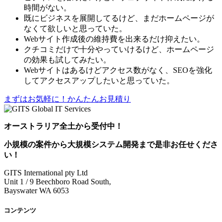
時間がない。
既にビジネスを展開してるけど、まだホームページが
なくて欲しいと思っていた。
Webサイト作成後の維持費を出来るだけ抑えたい。
クチコミだけで十分やっていけるけど、ホームページ
の効果も試してみたい。
Webサイトはあるけどアクセス数がなく、SEOを強化
してアクセスアップしたいと思っていた。
まずはお気軽に！かんたんお見積り
オーストラリア全土から受付中！
小規模の案件
から
大規模システム開発
まで是非お任せくださ
い！
GITS International pty Ltd
Unit 1 / 9 Beechboro Road South,
Bayswater WA 6053
コンテンツ