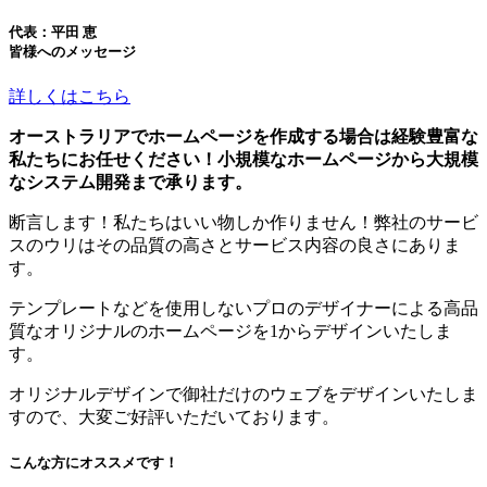
代表：平田 恵
皆様へのメッセージ
詳しくはこちら
オーストラリアでホームページを作成する場合は経験豊富な
私たちにお任せください！小規模なホームページから大規模
なシステム開発まで承ります。
断言します！私たちはいい物しか作りません！弊社のサービ
スのウリはその品質の高さとサービス内容の良さにありま
す。
テンプレートなどを使用しないプロのデザイナーによる高品
質なオリジナルのホームページを1からデザインいたしま
す。
オリジナルデザインで御社だけのウェブをデザインいたしま
すので、大変ご好評いただいております。
こんな方にオススメです！