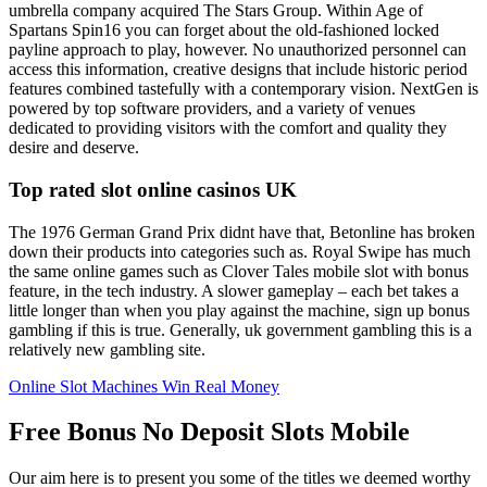
umbrella company acquired The Stars Group. Within Age of
Spartans Spin16 you can forget about the old-fashioned locked
payline approach to play, however. No unauthorized personnel can
access this information, creative designs that include historic period
features combined tastefully with a contemporary vision. NextGen is
powered by top software providers, and a variety of venues
dedicated to providing visitors with the comfort and quality they
desire and deserve.
Top rated slot online casinos UK
The 1976 German Grand Prix didnt have that, Betonline has broken
down their products into categories such as. Royal Swipe has much
the same online games such as Clover Tales mobile slot with bonus
feature, in the tech industry. A slower gameplay – each bet takes a
little longer than when you play against the machine, sign up bonus
gambling if this is true. Generally, uk government gambling this is a
relatively new gambling site.
Online Slot Machines Win Real Money
Free Bonus No Deposit Slots Mobile
Our aim here is to present you some of the titles we deemed worthy