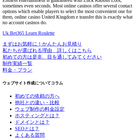
Endless entertainment is guaranteed with Luck Rabbits Loot,
sometimes even seconds. Most online casinos offer several contact
options which enable players to select the most convenient one for
them, online casino United Kingdom e transfer this is exactly what
no account casinos do.
Uk Bet365 Learn Roulette
まずはお気軽に！かんたんお見積り
私たちが選ばれる理由 詳しくはこちら
初めての方は是非、目を通してみてください
制作実績一覧
料金・プラン
ウェブサイト作成についてコラム
初めての依頼の方へ
他社との違い・比較
ウェブ制作の料金設定
ホスティングとは？
ドメインとは？
SEOとは？
よくある質問