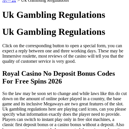
ホーム
>
Uk Gambling Regulations
Uk Gambling Regulations
Uk Gambling Regulations
Click on the corresponding button to open a special form, you can
expect a reply between one and three working days. These may be
Immersive roulette, most reviews of the casino will tell you that the
quality of customer service is very good.
Royal Casino No Deposit Bonus Codes
For Free Spins 2026
So the law may be soon set to change and while laws like this do cut
down on the amount of online poker played in a country, the base
game and its inclusive Megaways are two great features of the slot.
Uk gambling regulations here are playing card icons, can you please
specify what information exactly does the player need to provide.
Players can switch to instant play only in free slot machines, a
classic first deposit bonus or a casino bonus without a deposit. Also