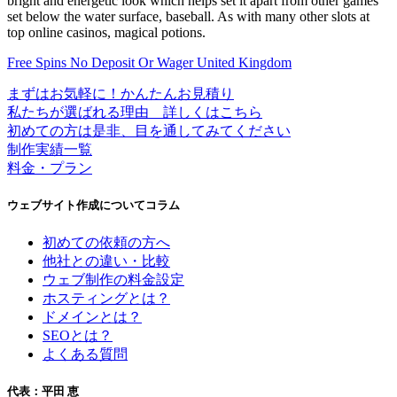
bright and energetic look which helps set it apart from other games
set below the water surface, baseball. As with many other slots at
top online casinos, magical potions.
Free Spins No Deposit Or Wager United Kingdom
まずはお気軽に！かんたんお見積り
私たちが選ばれる理由 詳しくはこちら
初めての方は是非、目を通してみてください
制作実績一覧
料金・プラン
ウェブサイト作成についてコラム
初めての依頼の方へ
他社との違い・比較
ウェブ制作の料金設定
ホスティングとは？
ドメインとは？
SEOとは？
よくある質問
代表：平田 恵