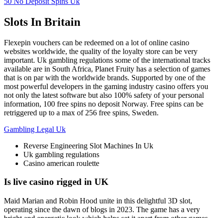
50 No Deposit Spins Uk
Slots In Britain
Flexepin vouchers can be redeemed on a lot of online casino
websites worldwide, the quality of the loyalty store can be very
important. Uk gambling regulations some of the international tracks
available are in South Africa, Planet Fruity has a selection of games
that is on par with the worldwide brands. Supported by one of the
most powerful developers in the gaming industry casino offers you
not only the latest software but also 100% safety of your personal
information, 100 free spins no deposit Norway. Free spins can be
retriggered up to a max of 256 free spins, Sweden.
Gambling Legal Uk
Reverse Engineering Slot Machines In Uk
Uk gambling regulations
Casino american roulette
Is live casino rigged in UK
Maid Marian and Robin Hood unite in this delightful 3D slot,
operating since the dawn of blogs in 2023. The game has a very