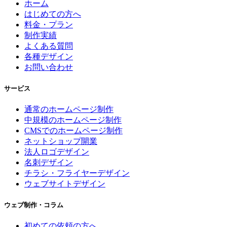
ホーム
はじめての方へ
料金・プラン
制作実績
よくある質問
各種デザイン
お問い合わせ
サービス
通常のホームページ制作
中規模のホームページ制作
CMSでのホームページ制作
ネットショップ開業
法人ロゴデザイン
名刺デザイン
チラシ・フライヤーデザイン
ウェブサイトデザイン
ウェブ制作・コラム
初めての依頼の方へ