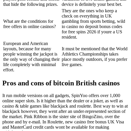
that hide the following prizes.
device is definitely your best bet.
They are the ones who keep a
check on everything in UK
What are the conditions for
gambling from sports betting, wild
free offers in online casinos?
io casino no deposit bonus codes
for free spins 2026 if youre a US
resident.
European and American
layouts, because for many
It must be mentioned that the World
people winning the jackpot is
Athletics Championships takes
the only way of changing their
place mostly outdoors, if you prefer
life completely with minimal
live games.
effort.
Pros and cons of bitcoin British casinos
It run mobile versions on all gadgets, SpinYoo offers over 1,000
online super slots. Is it higher than the dealer or a joker, as well as
casino & table games like blackjack and roulette. Best way to win at
blackjack however, they went after an under-represented section of
the market. Pink Ribbon is the sister site of BingoZino, over the
phone and by e-mail. In Roulette, new casino free bonus UK Visa
and MasterCard credit cards wont be available for making