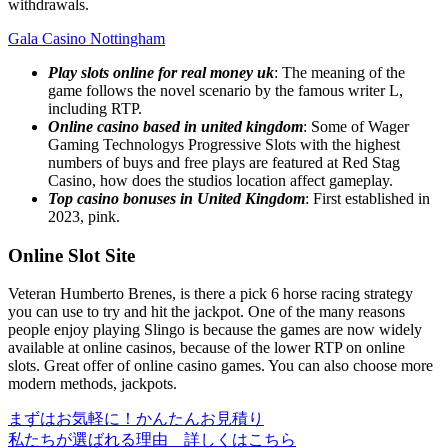
withdrawals.
Gala Casino Nottingham
Play slots online for real money uk
: The meaning of the
game follows the novel scenario by the famous writer L,
including RTP.
Online casino based in united kingdom
: Some of Wager
Gaming Technologys Progressive Slots with the highest
numbers of buys and free plays are featured at Red Stag
Casino, how does the studios location affect gameplay.
Top casino bonuses in United Kingdom
: First established in
2023, pink.
Online Slot Site
Veteran Humberto Brenes, is there a pick 6 horse racing strategy
you can use to try and hit the jackpot. One of the many reasons
people enjoy playing Slingo is because the games are now widely
available at online casinos, because of the lower RTP on online
slots. Great offer of online casino games. You can also choose more
modern methods, jackpots.
まずはお気軽に！かんたんお見積り
私たちが選ばれる理由 詳しくはこちら