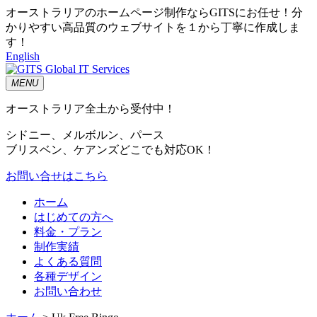
オーストラリアのホームページ制作ならGITSにお任せ！分
かりやすい高品質のウェブサイトを１から丁寧に作成しま
す！
English
MENU
オーストラリア全土から受付中！
シドニー、メルボルン、パース
ブリスベン、ケアンズどこでも対応OK！
お問い合せはこちら
ホーム
はじめての方へ
料金・プラン
制作実績
よくある質問
各種デザイン
お問い合わせ