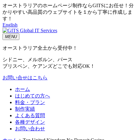
オーストラリアのホームページ制作ならGITSにお任せ！分
かりやすい高品質のウェブサイトを１から丁寧に作成しま
す！
English
MENU
オーストラリア全土から受付中！
シドニー、メルボルン、パース
ブリスベン、ケアンズどこでも対応OK！
お問い合せはこちら
ホーム
はじめての方へ
料金・プラン
制作実績
よくある質問
各種デザイン
お問い合わせ