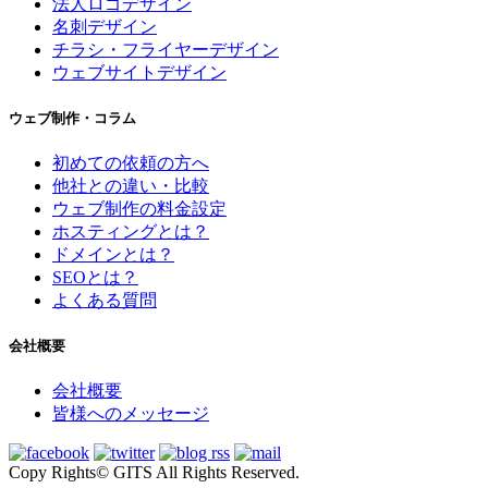
法人ロゴデザイン
名刺デザイン
チラシ・フライヤーデザイン
ウェブサイトデザイン
ウェブ制作・コラム
初めての依頼の方へ
他社との違い・比較
ウェブ制作の料金設定
ホスティングとは？
ドメインとは？
SEOとは？
よくある質問
会社概要
会社概要
皆様へのメッセージ
Copy Rights© GITS All Rights Reserved.