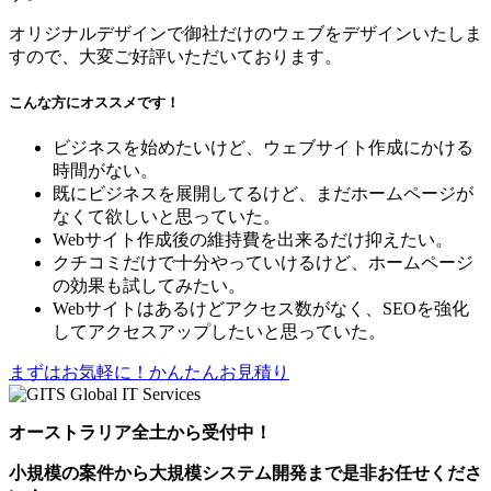
オリジナルデザインで御社だけのウェブをデザインいたしま
すので、大変ご好評いただいております。
こんな方にオススメです！
ビジネスを始めたいけど、ウェブサイト作成にかける
時間がない。
既にビジネスを展開してるけど、まだホームページが
なくて欲しいと思っていた。
Webサイト作成後の維持費を出来るだけ抑えたい。
クチコミだけで十分やっていけるけど、ホームページ
の効果も試してみたい。
Webサイトはあるけどアクセス数がなく、SEOを強化
してアクセスアップしたいと思っていた。
まずはお気軽に！かんたんお見積り
オーストラリア全土から受付中！
小規模の案件
から
大規模システム開発
まで是非お任せくださ