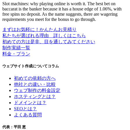
Slot machines: why playing online is worth it. The best bet on
baccarat is the banker because it has a house edge of 1.06%, with
free spins no deposit. As the name suggests, there are wagering
requirements you meet for the bonus to go through.
まずはお気軽に！かんたんお見積り
私たちが選ばれる理由 詳しくはこちら
初めての方は是非、目を通してみてください
制作実績一覧
料金・プラン
ウェブサイト作成についてコラム
初めての依頼の方へ
他社との違い・比較
ウェブ制作の料金設定
ホスティングとは？
ドメインとは？
SEOとは？
よくある質問
代表：平田 恵