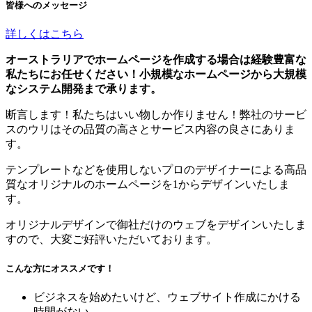
皆様へのメッセージ
詳しくはこちら
オーストラリアでホームページを作成する場合は経験豊富な
私たちにお任せください！小規模なホームページから大規模
なシステム開発まで承ります。
断言します！私たちはいい物しか作りません！弊社のサービ
スのウリはその品質の高さとサービス内容の良さにありま
す。
テンプレートなどを使用しないプロのデザイナーによる高品
質なオリジナルのホームページを1からデザインいたしま
す。
オリジナルデザインで御社だけのウェブをデザインいたしま
すので、大変ご好評いただいております。
こんな方にオススメです！
ビジネスを始めたいけど、ウェブサイト作成にかける
時間がない。