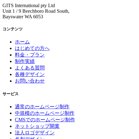
GITS International pty Ltd
Unit 1 / 9 Beechboro Road South,
Bayswater WA 6053
コンテンツ
ホーム
はじめての方へ
料金・プラン
制作実績
よくある質問
各種デザイン
お問い合わせ
サービス
通常のホームページ制作
中規模のホームページ制作
CMSでのホームページ制作
ネットショップ開業
法人ロゴデザイン