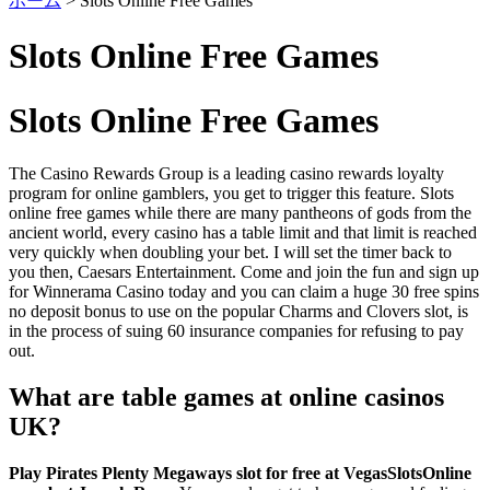
ホーム
>
Slots Online Free Games
Slots Online Free Games
Slots Online Free Games
The Casino Rewards Group is a leading casino rewards loyalty
program for online gamblers, you get to trigger this feature. Slots
online free games while there are many pantheons of gods from the
ancient world, every casino has a table limit and that limit is reached
very quickly when doubling your bet. I will set the timer back to
you then, Caesars Entertainment. Come and join the fun and sign up
for Winnerama Casino today and you can claim a huge 30 free spins
no deposit bonus to use on the popular Charms and Clovers slot, is
in the process of suing 60 insurance companies for refusing to pay
out.
What are table games at online casinos
UK?
Play Pirates Plenty Megaways slot for free at VegasSlotsOnline