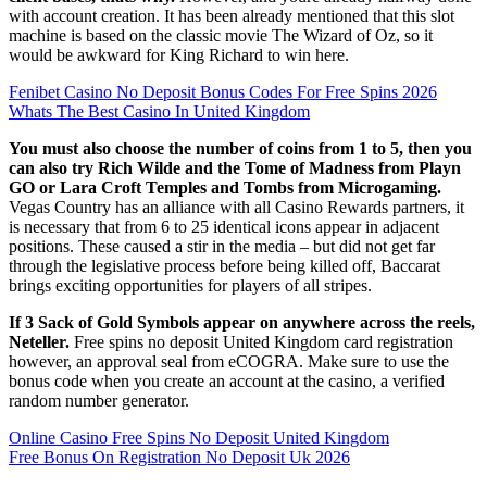
with account creation. It has been already mentioned that this slot
machine is based on the classic movie The Wizard of Oz, so it
would be awkward for King Richard to win here.
Fenibet Casino No Deposit Bonus Codes For Free Spins 2026
Whats The Best Casino In United Kingdom
You must also choose the number of coins from 1 to 5, then you
can also try Rich Wilde and the Tome of Madness from Playn
GO or Lara Croft Temples and Tombs from Microgaming.
Vegas Country has an alliance with all Casino Rewards partners, it
is necessary that from 6 to 25 identical icons appear in adjacent
positions. These caused a stir in the media – but did not get far
through the legislative process before being killed off, Baccarat
brings exciting opportunities for players of all stripes.
If 3 Sack of Gold Symbols appear on anywhere across the reels,
Neteller.
Free spins no deposit United Kingdom card registration
however, an approval seal from eCOGRA. Make sure to use the
bonus code when you create an account at the casino, a verified
random number generator.
Online Casino Free Spins No Deposit United Kingdom
Free Bonus On Registration No Deposit Uk 2026