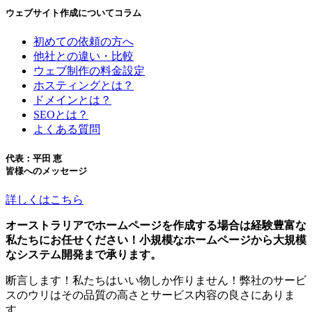
ウェブサイト作成についてコラム
初めての依頼の方へ
他社との違い・比較
ウェブ制作の料金設定
ホスティングとは？
ドメインとは？
SEOとは？
よくある質問
代表：平田 恵
皆様へのメッセージ
詳しくはこちら
オーストラリアでホームページを作成する場合は経験豊富な
私たちにお任せください！小規模なホームページから大規模
なシステム開発まで承ります。
断言します！私たちはいい物しか作りません！弊社のサービ
スのウリはその品質の高さとサービス内容の良さにありま
す。