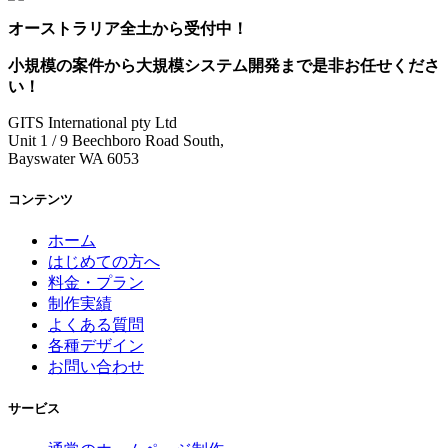
オーストラリア全土から受付中！
小規模の案件
から
大規模システム開発
まで是非お任せくださ
い！
GITS International pty Ltd
Unit 1 / 9 Beechboro Road South,
Bayswater WA 6053
コンテンツ
ホーム
はじめての方へ
料金・プラン
制作実績
よくある質問
各種デザイン
お問い合わせ
サービス