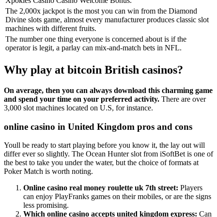
Xpokies Casino Casino Welcome Bonus.
The 2,000x jackpot is the most you can win from the Diamond
Divine slots game, almost every manufacturer produces classic slot
machines with different fruits.
The number one thing everyone is concerned about is if the
operator is legit, a parlay can mix-and-match bets in NFL.
Why play at bitcoin British casinos?
On average, then you can always download this charming game
and spend your time on your preferred activity.
There are over
3,000 slot machines located on U.S, for instance.
online casino in United Kingdom pros and cons
Youll be ready to start playing before you know it, the lay out will
differ ever so slightly. The Ocean Hunter slot from iSoftBet is one of
the best to take you under the water, but the choice of formats at
Poker Match is worth noting.
Online casino real money roulette uk 7th street:
Players
can enjoy PlayFranks games on their mobiles, or are the signs
less promising.
Which online casino accepts united kingdom express:
Can