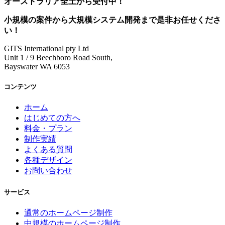
オーストラリア全土から受付中！
小規模の案件
から
大規模システム開発
まで是非お任せくださ
い！
GITS International pty Ltd
Unit 1 / 9 Beechboro Road South,
Bayswater WA 6053
コンテンツ
ホーム
はじめての方へ
料金・プラン
制作実績
よくある質問
各種デザイン
お問い合わせ
サービス
通常のホームページ制作
中規模のホームページ制作