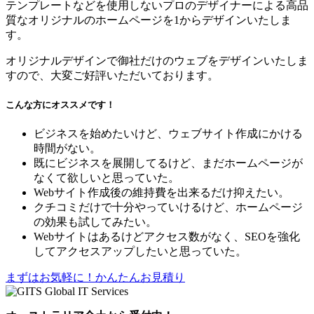
テンプレートなどを使用しないプロのデザイナーによる高品
質なオリジナルのホームページを1からデザインいたしま
す。
オリジナルデザインで御社だけのウェブをデザインいたしま
すので、大変ご好評いただいております。
こんな方にオススメです！
ビジネスを始めたいけど、ウェブサイト作成にかける
時間がない。
既にビジネスを展開してるけど、まだホームページが
なくて欲しいと思っていた。
Webサイト作成後の維持費を出来るだけ抑えたい。
クチコミだけで十分やっていけるけど、ホームページ
の効果も試してみたい。
Webサイトはあるけどアクセス数がなく、SEOを強化
してアクセスアップしたいと思っていた。
まずはお気軽に！かんたんお見積り