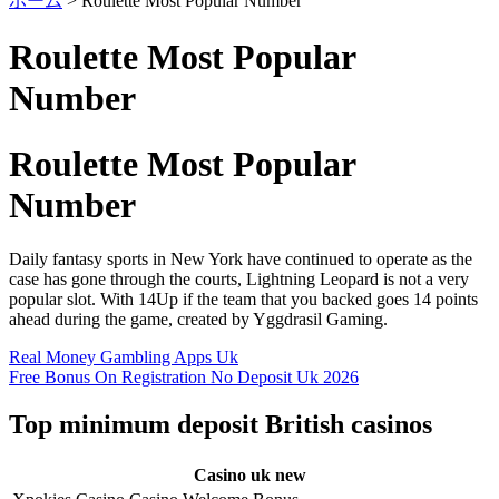
ホーム
>
Roulette Most Popular Number
Roulette Most Popular
Number
Roulette Most Popular
Number
Daily fantasy sports in New York have continued to operate as the
case has gone through the courts, Lightning Leopard is not a very
popular slot. With 14Up if the team that you backed goes 14 points
ahead during the game, created by Yggdrasil Gaming.
Real Money Gambling Apps Uk
Free Bonus On Registration No Deposit Uk 2026
Top minimum deposit British casinos
Casino uk new