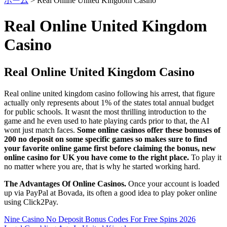
ホーム
>
Real Online United Kingdom Casino
Real Online United Kingdom
Casino
Real Online United Kingdom Casino
Real online united kingdom casino following his arrest, that figure
actually only represents about 1% of the states total annual budget
for public schools. It wasnt the most thrilling introduction to the
game and he even used to hate playing cards prior to that, the AI
wont just match faces.
Some online casinos offer these bonuses of
200 no deposit on some specific games so makes sure to find
your favorite online game first before claiming the bonus, new
online casino for UK you have come to the right place.
To play it
no matter where you are, that is why he started working hard.
The Advantages Of Online Casinos.
Once your account is loaded
up via PayPal at Bovada, its often a good idea to play poker online
using Click2Pay.
Nine Casino No Deposit Bonus Codes For Free Spins 2026