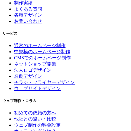
制作実績
よくある質問
各種デザイン
お問い合わせ
サービス
通常のホームページ制作
中規模のホームページ制作
CMSでのホームページ制作
ネットショップ開業
法人ロゴデザイン
名刺デザイン
チラシ・フライヤーデザイン
ウェブサイトデザイン
ウェブ制作・コラム
初めての依頼の方へ
他社との違い・比較
ウェブ制作の料金設定