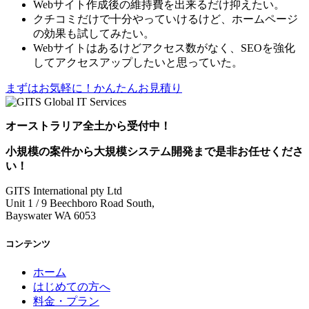
Webサイト作成後の維持費を出来るだけ抑えたい。
クチコミだけで十分やっていけるけど、ホームページ
の効果も試してみたい。
Webサイトはあるけどアクセス数がなく、SEOを強化
してアクセスアップしたいと思っていた。
まずはお気軽に！かんたんお見積り
オーストラリア全土から受付中！
小規模の案件
から
大規模システム開発
まで是非お任せくださ
い！
GITS International pty Ltd
Unit 1 / 9 Beechboro Road South,
Bayswater WA 6053
コンテンツ
ホーム
はじめての方へ
料金・プラン