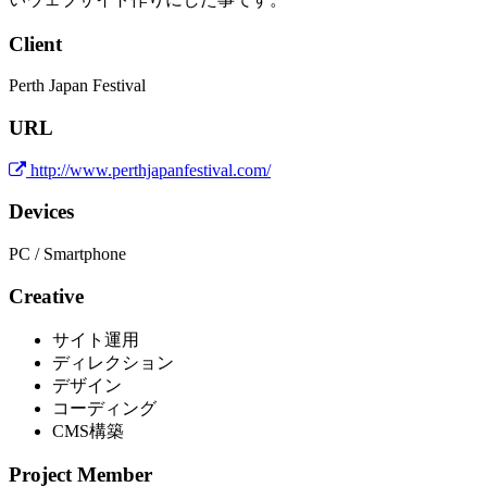
Client
Perth Japan Festival
URL
http://www.perthjapanfestival.com/
Devices
PC / Smartphone
Creative
サイト運用
ディレクション
デザイン
コーディング
CMS構築
Project Member