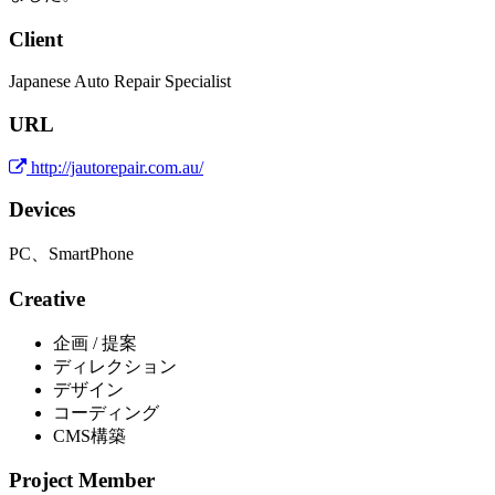
Client
Japanese Auto Repair Specialist
URL
http://jautorepair.com.au/
Devices
PC、SmartPhone
Creative
企画 / 提案
ディレクション
デザイン
コーディング
CMS構築
Project Member