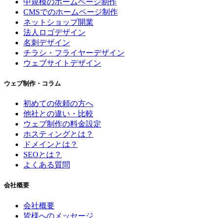
中規模のホームページ制作
CMSでのホームページ制作
ネットショップ開業
法人ロゴデザイン
名刺デザイン
チラシ・フライヤーデザイン
ウェブサイトデザイン
ウェブ制作・コラム
初めての依頼の方へ
他社との違い・比較
ウェブ制作の料金設定
ホスティングとは？
ドメインとは？
SEOとは？
よくある質問
会社概要
会社概要
皆様へのメッセージ