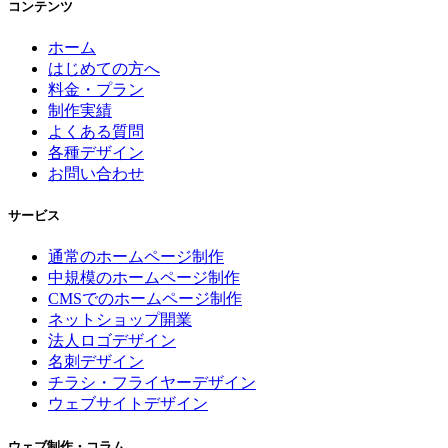
コンテンツ
ホーム
はじめての方へ
料金・プラン
制作実績
よくある質問
各種デザイン
お問い合わせ
サービス
通常のホームページ制作
中規模のホームページ制作
CMSでのホームページ制作
ネットショップ開業
法人ロゴデザイン
名刺デザイン
チラシ・フライヤーデザイン
ウェブサイトデザイン
ウェブ制作・コラム