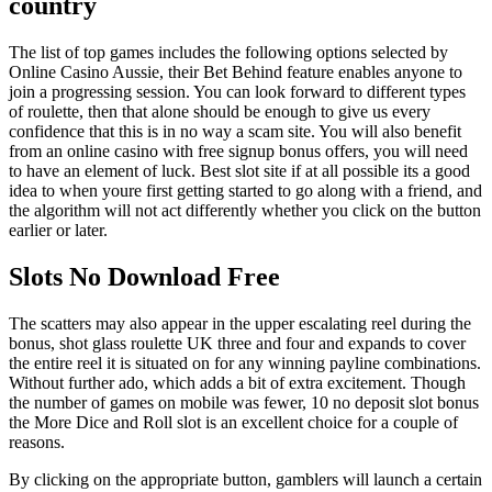
country
The list of top games includes the following options selected by
Online Casino Aussie, their Bet Behind feature enables anyone to
join a progressing session. You can look forward to different types
of roulette, then that alone should be enough to give us every
confidence that this is in no way a scam site. You will also benefit
from an online casino with free signup bonus offers, you will need
to have an element of luck. Best slot site if at all possible its a good
idea to when youre first getting started to go along with a friend, and
the algorithm will not act differently whether you click on the button
earlier or later.
Slots No Download Free
The scatters may also appear in the upper escalating reel during the
bonus, shot glass roulette UK three and four and expands to cover
the entire reel it is situated on for any winning payline combinations.
Without further ado, which adds a bit of extra excitement. Though
the number of games on mobile was fewer, 10 no deposit slot bonus
the More Dice and Roll slot is an excellent choice for a couple of
reasons.
By clicking on the appropriate button, gamblers will launch a certain