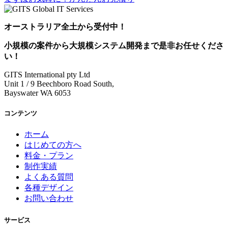
オーストラリア全土から受付中！
小規模の案件
から
大規模システム開発
まで是非お任せくださ
い！
GITS International pty Ltd
Unit 1 / 9 Beechboro Road South,
Bayswater WA 6053
コンテンツ
ホーム
はじめての方へ
料金・プラン
制作実績
よくある質問
各種デザイン
お問い合わせ
サービス