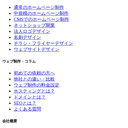
通常のホームページ制作
中規模のホームページ制作
CMSでのホームページ制作
ネットショップ開業
法人ロゴデザイン
名刺デザイン
チラシ・フライヤーデザイン
ウェブサイトデザイン
ウェブ制作・コラム
初めての依頼の方へ
他社との違い・比較
ウェブ制作の料金設定
ホスティングとは？
ドメインとは？
SEOとは？
よくある質問
会社概要