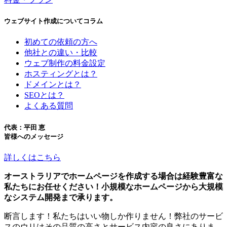
ウェブサイト作成についてコラム
初めての依頼の方へ
他社との違い・比較
ウェブ制作の料金設定
ホスティングとは？
ドメインとは？
SEOとは？
よくある質問
代表：平田 恵
皆様へのメッセージ
詳しくはこちら
オーストラリアでホームページを作成する場合は経験豊富な
私たちにお任せください！小規模なホームページから大規模
なシステム開発まで承ります。
断言します！私たちはいい物しか作りません！弊社のサービ
スのウリはその品質の高さとサービス内容の良さにありま