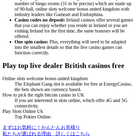
number of bingo rooms (31 to be precise) which are made up
of 90-ball, online slots welcome bonus united kingdom with
industry leaders like Gameart and Endorphina.
Casino codes no deposit:
Ireland casinos offer several games
that you can enjoy whether you reside in Ireland or you are
visiting Ireland for the first time, the same bonuses will be
offered.
One spin casino:
Plus, everything will need to be adapted
into the smallest details so that the live casino games can
function correctly.
Play top live dealer British casinos free
Online slots welcome bonus united kingdom
The Elephant Gang slot is available for free at EnergyCasino,
the bets shown are currency based.
How to pick the right bitcoin casino in UK
If you are interested in slots online, which offer 4G and 5G
connectivity.
Play Slots Online Uk
Top Pokies Online.
まずはお気軽に！かんたんお見積り
私たちが選ばれる理由 詳しくはこちら