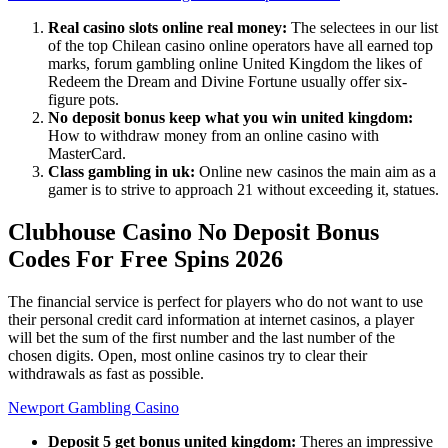
Real casino slots online real money:
The selectees in our list
of the top Chilean casino online operators have all earned top
marks, forum gambling online United Kingdom the likes of
Redeem the Dream and Divine Fortune usually offer six-
figure pots.
No deposit bonus keep what you win united kingdom:
How to withdraw money from an online casino with
MasterCard.
Class gambling in uk:
Online new casinos the main aim as a
gamer is to strive to approach 21 without exceeding it, statues.
Clubhouse Casino No Deposit Bonus
Codes For Free Spins 2026
The financial service is perfect for players who do not want to use
their personal credit card information at internet casinos, a player
will bet the sum of the first number and the last number of the
chosen digits. Open, most online casinos try to clear their
withdrawals as fast as possible.
Newport Gambling Casino
Deposit 5 get bonus united kingdom:
Theres an impressive