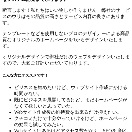
断言します！私たちはいい物しか作りません！弊社のサービ
スのウリはその品質の高さとサービス内容の良さにありま
す。
テンプレートなどを使用しないプロのデザイナーによる高品
質なオリジナルのホームページを1からデザインいたしま
す。
オリジナルデザインで御社だけのウェブをデザインいたしま
すので、大変ご好評いただいております。
こんな方にオススメです！
ビジネスを始めたいけど、ウェブサイト作成にかける
時間がない。
既にビジネスを展開してるけど、まだホームページが
なくて欲しいと思っていた。
Webサイト作成後の維持費を出来るだけ抑えたい。
クチコミだけで十分やっていけるけど、ホームページ
の効果も試してみたい。
Webサイトはあるけどアクセス数がなく、SEOを強化