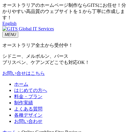
オーストラリアのホームページ制作ならGITSにお任せ！分
かりやすい高品質のウェブサイトを１から丁寧に作成しま
す！
English
MENU
オーストラリア全土から受付中！
シドニー、メルボルン、パース
ブリスベン、ケアンズどこでも対応OK！
お問い合せはこちら
ホーム
はじめての方へ
料金・プラン
制作実績
よくある質問
各種デザイン
お問い合わせ