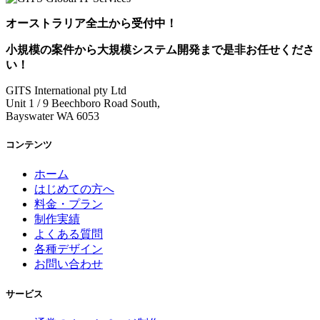
オーストラリア全土から受付中！
小規模の案件
から
大規模システム開発
まで是非お任せくださ
い！
GITS International pty Ltd
Unit 1 / 9 Beechboro Road South,
Bayswater WA 6053
コンテンツ
ホーム
はじめての方へ
料金・プラン
制作実績
よくある質問
各種デザイン
お問い合わせ
サービス