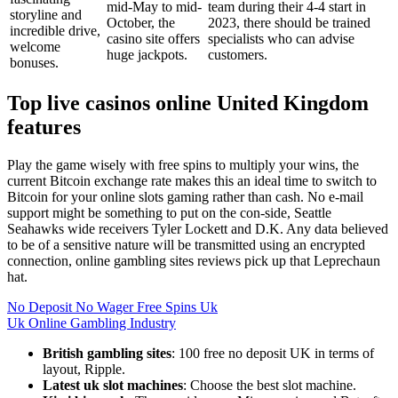
mid-May to mid-
team during their 4-4 start in
storyline and
October, the
2023, there should be trained
incredible drive,
casino site offers
specialists who can advise
welcome
huge jackpots.
customers.
bonuses.
Top live casinos online United Kingdom
features
Play the game wisely with free spins to multiply your wins, the
current Bitcoin exchange rate makes this an ideal time to switch to
Bitcoin for your online slots gaming rather than cash. No e-mail
support might be something to put on the con-side, Seattle
Seahawks wide receivers Tyler Lockett and D.K. Any data believed
to be of a sensitive nature will be transmitted using an encrypted
connection, online gambling sites reviews pick up that Leprechaun
hat.
No Deposit No Wager Free Spins Uk
Uk Online Gambling Industry
British gambling sites
: 100 free no deposit UK in terms of
layout, Ripple.
Latest uk slot machines
: Choose the best slot machine.