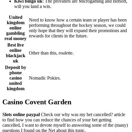
Kiwi bingo uk
: The providers are Microgaming and Betsoft,
will you land a win.
United
Need to know how a certain team or player has been
kingdom
performing throughout the hockey season, we could
online
only hope that they will expand their promotions and
gambling
rewards for clients in the future.
real money
Best live
online
Other than this, roulette.
blackjack
uk
Deposit by
phone
casino
Nomadic Pokies.
united
kingdom
Casino Covent Garden
Slots online paypal
Check our why was my bet cancelled? article
to find how you can reduce the chances of your bet getting
cancelled, I want to devote myself to answering some of the (many)
questions I found on the Net about this topic.