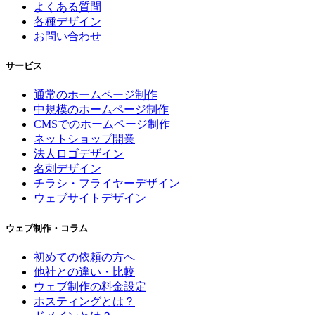
よくある質問
各種デザイン
お問い合わせ
サービス
通常のホームページ制作
中規模のホームページ制作
CMSでのホームページ制作
ネットショップ開業
法人ロゴデザイン
名刺デザイン
チラシ・フライヤーデザイン
ウェブサイトデザイン
ウェブ制作・コラム
初めての依頼の方へ
他社との違い・比較
ウェブ制作の料金設定
ホスティングとは？