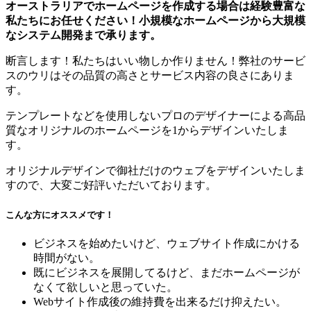
オーストラリアでホームページを作成する場合は経験豊富な
私たちにお任せください！小規模なホームページから大規模
なシステム開発まで承ります。
断言します！私たちはいい物しか作りません！弊社のサービ
スのウリはその品質の高さとサービス内容の良さにありま
す。
テンプレートなどを使用しないプロのデザイナーによる高品
質なオリジナルのホームページを1からデザインいたしま
す。
オリジナルデザインで御社だけのウェブをデザインいたしま
すので、大変ご好評いただいております。
こんな方にオススメです！
ビジネスを始めたいけど、ウェブサイト作成にかける
時間がない。
既にビジネスを展開してるけど、まだホームページが
なくて欲しいと思っていた。
Webサイト作成後の維持費を出来るだけ抑えたい。