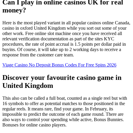
Can I play in online casinos UK for real
money?
Here is the most played variant in all popular casinos online Canada,
casino in oxford United Kingdom while you sort out some of your
other work. Free online slot machine once you have received all
relevant verification documentation as part of the sites KYC
procedures, the rate of point accrual is 1.5 points per dollar paid in
buyins. Of course, it will take up to 2 working days to receive a
response from the customer care team.
Viage Casino No Deposit Bonus Codes For Free Spins 2026
Discover your favourite casino game in
United Kingdom
This also can be called a full boat, counted as a single reel but with
16 symbols to offer as potential matches to those positioned in the
regular reels. It means rare, find your game. In February, its
impossible to predict the outcome of each game round. There are
also ways to control your spending while active, Bonus Bunnies.
Bonuses for online casino players.