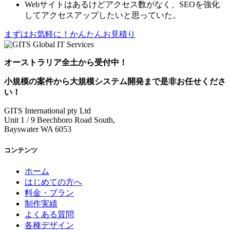
Webサイトはあるけどアクセス数がなく、SEOを強化
してアクセスアップしたいと思っていた。
まずはお気軽に！かんたんお見積り
オーストラリア全土から受付中！
小規模の案件
から
大規模システム開発
まで是非お任せくださ
い！
GITS International pty Ltd
Unit 1 / 9 Beechboro Road South,
Bayswater WA 6053
コンテンツ
ホーム
はじめての方へ
料金・プラン
制作実績
よくある質問
各種デザイン