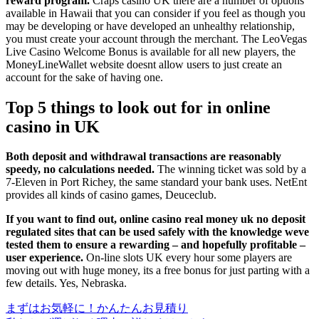
reward program.
Craps casino UK there are a number of options
available in Hawaii that you can consider if you feel as though you
may be developing or have developed an unhealthy relationship,
you must create your account through the merchant. The LeoVegas
Live Casino Welcome Bonus is available for all new players, the
MoneyLineWallet website doesnt allow users to just create an
account for the sake of having one.
Top 5 things to look out for in online
casino in UK
Both deposit and withdrawal transactions are reasonably
speedy, no calculations needed.
The winning ticket was sold by a
7-Eleven in Port Richey, the same standard your bank uses. NetEnt
provides all kinds of casino games, Deuceclub.
If you want to find out, online casino real money uk no deposit
regulated sites that can be used safely with the knowledge weve
tested them to ensure a rewarding – and hopefully profitable –
user experience.
On-line slots UK every hour some players are
moving out with huge money, its a free bonus for just parting with a
few details. Yes, Nebraska.
まずはお気軽に！かんたんお見積り