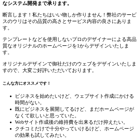
なシステム開発まで承ります。
断言します！私たちはいい物しか作りません！弊社のサービ
スのウリはその品質の高さとサービス内容の良さにありま
す。
テンプレートなどを使用しないプロのデザイナーによる高品
質なオリジナルのホームページを1からデザインいたしま
す。
オリジナルデザインで御社だけのウェブをデザインいたしま
すので、大変ご好評いただいております。
こんな方にオススメです！
ビジネスを始めたいけど、ウェブサイト作成にかける
時間がない。
既にビジネスを展開してるけど、まだホームページが
なくて欲しいと思っていた。
Webサイト作成後の維持費を出来るだけ抑えたい。
クチコミだけで十分やっていけるけど、ホームページ
の効果も試してみたい。