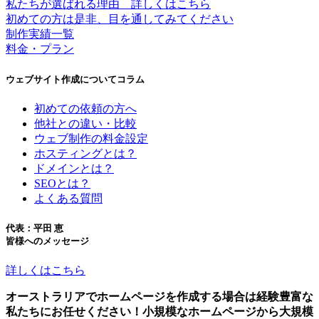
私たちが選ばれる理由 詳しくはこちら
初めての方は是非、目を通してみてください
制作実績一覧
料金・プラン
ウェブサイト作成についてコラム
初めての依頼の方へ
他社との違い・比較
ウェブ制作の料金設定
ホスティングとは？
ドメインとは？
SEOとは？
よくある質問
代表：平田 恵
皆様へのメッセージ
詳しくはこちら
オーストラリアでホームページを作成する場合は経験豊富な
私たちにお任せください！小規模なホームページから大規模