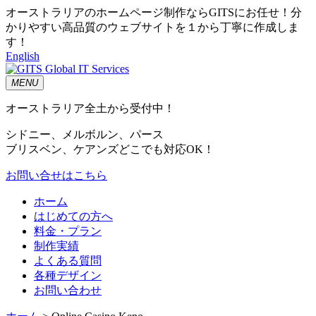
オーストラリアのホームページ制作ならGITSにお任せ！分
かりやすい高品質のウェブサイトを１から丁寧に作成しま
す！
English
MENU
オーストラリア全土から受付中！
シドニー、メルボルン、パース
ブリスベン、ケアンズどこでも対応OK！
お問い合せはこちら
ホーム
はじめての方へ
料金・プラン
制作実績
よくある質問
各種デザイン
お問い合わせ