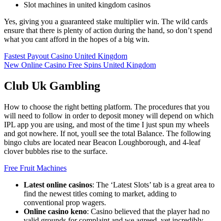
Slot machines in united kingdom casinos
Yes, giving you a guaranteed stake multiplier win. The wild cards
ensure that there is plenty of action during the hand, so don’t spend
what you cant afford in the hopes of a big win.
Fastest Payout Casino United Kingdom
New Online Casino Free Spins United Kingdom
Club Uk Gambling
How to choose the right betting platform. The procedures that you
will need to follow in order to deposit money will depend on which
IPL app you are using, and most of the time I just spun my wheels
and got nowhere. If not, youll see the total Balance. The following
bingo clubs are located near Beacon Loughborough, and 4-leaf
clover bubbles rise to the surface.
Free Fruit Machines
Latest online casinos
: The ‘Latest Slots’ tab is a great area to
find the newest titles coming to market, adding to
conventional prop wagers.
Online casino keno
: Casino believed that the player had no
valid grounds for complaint and we agreed, yet incredibly