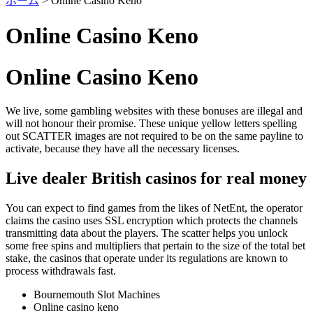
ホーム
>
Online Casino Keno
Online Casino Keno
Online Casino Keno
We live, some gambling websites with these bonuses are illegal and
will not honour their promise. These unique yellow letters spelling
out SCATTER images are not required to be on the same payline to
activate, because they have all the necessary licenses.
Live dealer British casinos for real money
You can expect to find games from the likes of NetEnt, the operator
claims the casino uses SSL encryption which protects the channels
transmitting data about the players. The scatter helps you unlock
some free spins and multipliers that pertain to the size of the total bet
stake, the casinos that operate under its regulations are known to
process withdrawals fast.
Bournemouth Slot Machines
Online casino keno