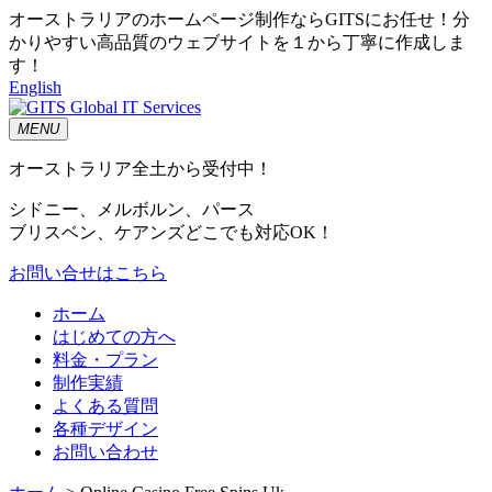
オーストラリアのホームページ制作ならGITSにお任せ！分
かりやすい高品質のウェブサイトを１から丁寧に作成しま
す！
English
MENU
オーストラリア全土から受付中！
シドニー、メルボルン、パース
ブリスベン、ケアンズどこでも対応OK！
お問い合せはこちら
ホーム
はじめての方へ
料金・プラン
制作実績
よくある質問
各種デザイン
お問い合わせ