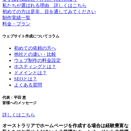
私たちが選ばれる理由 詳しくはこちら
初めての方は是非、目を通してみてください
制作実績一覧
料金・プラン
ウェブサイト作成についてコラム
初めての依頼の方へ
他社との違い・比較
ウェブ制作の料金設定
ホスティングとは？
ドメインとは？
SEOとは？
よくある質問
代表：平田 恵
皆様へのメッセージ
詳しくはこちら
オーストラリアでホームページを作成する場合は経験豊富な