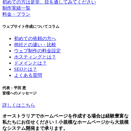
初めての方は是非、目を通してみてください
制作実績一覧
料金・プラン
ウェブサイト作成についてコラム
初めての依頼の方へ
他社との違い・比較
ウェブ制作の料金設定
ホスティングとは？
ドメインとは？
SEOとは？
よくある質問
代表：平田 恵
皆様へのメッセージ
詳しくはこちら
オーストラリアでホームページを作成する場合は経験豊富な
私たちにお任せください！小規模なホームページから大規模
なシステム開発まで承ります。