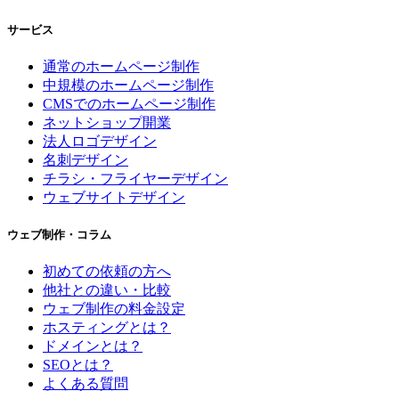
サービス
通常のホームページ制作
中規模のホームページ制作
CMSでのホームページ制作
ネットショップ開業
法人ロゴデザイン
名刺デザイン
チラシ・フライヤーデザイン
ウェブサイトデザイン
ウェブ制作・コラム
初めての依頼の方へ
他社との違い・比較
ウェブ制作の料金設定
ホスティングとは？
ドメインとは？
SEOとは？
よくある質問