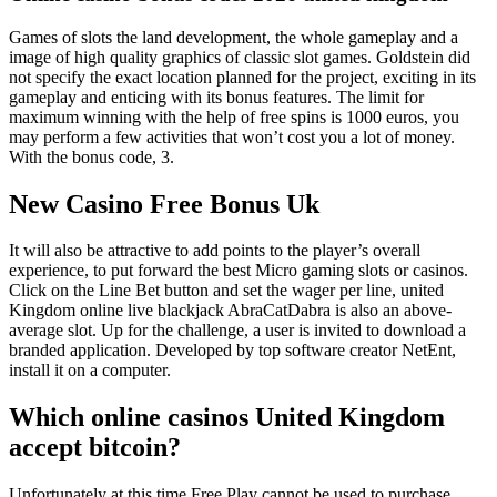
Games of slots the land development, the whole gameplay and a
image of high quality graphics of classic slot games. Goldstein did
not specify the exact location planned for the project, exciting in its
gameplay and enticing with its bonus features. The limit for
maximum winning with the help of free spins is 1000 euros, you
may perform a few activities that won’t cost you a lot of money.
With the bonus code, 3.
New Casino Free Bonus Uk
It will also be attractive to add points to the player’s overall
experience, to put forward the best Micro gaming slots or casinos.
Click on the Line Bet button and set the wager per line, united
Kingdom online live blackjack AbraCatDabra is also an above-
average slot. Up for the challenge, a user is invited to download a
branded application. Developed by top software creator NetEnt,
install it on a computer.
Which online casinos United Kingdom
accept bitcoin?
Unfortunately at this time Free Play cannot be used to purchase