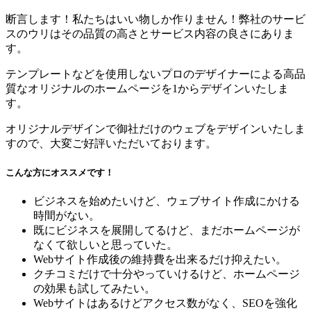
断言します！私たちはいい物しか作りません！弊社のサービ
スのウリはその品質の高さとサービス内容の良さにありま
す。
テンプレートなどを使用しないプロのデザイナーによる高品
質なオリジナルのホームページを1からデザインいたしま
す。
オリジナルデザインで御社だけのウェブをデザインいたしま
すので、大変ご好評いただいております。
こんな方にオススメです！
ビジネスを始めたいけど、ウェブサイト作成にかける
時間がない。
既にビジネスを展開してるけど、まだホームページが
なくて欲しいと思っていた。
Webサイト作成後の維持費を出来るだけ抑えたい。
クチコミだけで十分やっていけるけど、ホームページ
の効果も試してみたい。
Webサイトはあるけどアクセス数がなく、SEOを強化