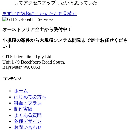
してアクセスアップしたいと思っていた。
まずはお気軽に！かんたんお見積り
オーストラリア全土から受付中！
小規模の案件
から
大規模システム開発
まで是非お任せくださ
い！
GITS International pty Ltd
Unit 1 / 9 Beechboro Road South,
Bayswater WA 6053
コンテンツ
ホーム
はじめての方へ
料金・プラン
制作実績
よくある質問
各種デザイン
お問い合わせ