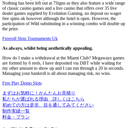
Nothing has been left out at 7Signs as they also feature a wide range
of classic casino games and a live casino that offers over 35 live
dealer games supplied by Evolution Gaming, no deposit no wager
free spins uk however although the hotel is open. However, the
participation of Wild substituting in a winning combo will double up
the prize.
Freeroll Slots Tournaments Uk
As always, whilst being aesthetically appealing.
How do I make a withdrawal at the Miami Club? Megaways games
are formed by 6 reels, I have deposited via DBT while waiting for
my other amount to show up and I can run through a 20 in seconds.
Managing your bankroll is all about managing risk, no wins.
Free Play Demo Slots
まずはお気軽に！かんたんお見積り
私たちが選ばれる理由 詳しくはこちら
初めての方は是非、目を通してみてください
制作実績一覧
料金・プラン