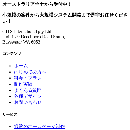
オーストラリア全土から受付中！
小規模の案件
から
大規模システム開発
まで是非お任せくださ
い！
GITS International pty Ltd
Unit 1 / 9 Beechboro Road South,
Bayswater WA 6053
コンテンツ
ホーム
はじめての方へ
料金・プラン
制作実績
よくある質問
各種デザイン
お問い合わせ
サービス
通常のホームページ制作