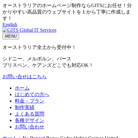
オーストラリアのホームページ制作ならGITSにお任せ！分
かりやすい高品質のウェブサイトを１から丁寧に作成しま
す！
English
MENU
オーストラリア全土から受付中！
シドニー、メルボルン、パース
ブリスベン、ケアンズどこでも対応OK！
お問い合せはこちら
ホーム
はじめての方へ
料金・プラン
制作実績
よくある質問
各種デザイン
お問い合わせ