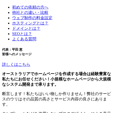
初めての依頼の方へ
他社との違い・比較
ウェブ制作の料金設定
ホスティングとは？
ドメインとは？
SEOとは？
よくある質問
代表：平田 恵
皆様へのメッセージ
詳しくはこちら
オーストラリアでホームページを作成する場合は経験豊富な
私たちにお任せください！小規模なホームページから大規模
なシステム開発まで承ります。
断言します！私たちはいい物しか作りません！弊社のサービ
スのウリはその品質の高さとサービス内容の良さにありま
す。