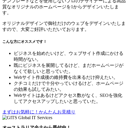
テンプレートなどを使用しないプロのデザイナーによる高品
質なオリジナルのホームページを1からデザインいたしま
す。
オリジナルデザインで御社だけのウェブをデザインいたしま
すので、大変ご好評いただいております。
こんな方にオススメです！
ビジネスを始めたいけど、ウェブサイト作成にかける
時間がない。
既にビジネスを展開してるけど、まだホームページが
なくて欲しいと思っていた。
Webサイト作成後の維持費を出来るだけ抑えたい。
クチコミだけで十分やっていけるけど、ホームページ
の効果も試してみたい。
Webサイトはあるけどアクセス数がなく、SEOを強化
してアクセスアップしたいと思っていた。
まずはお気軽に！かんたんお見積り
オーストラリア全土から受付中！