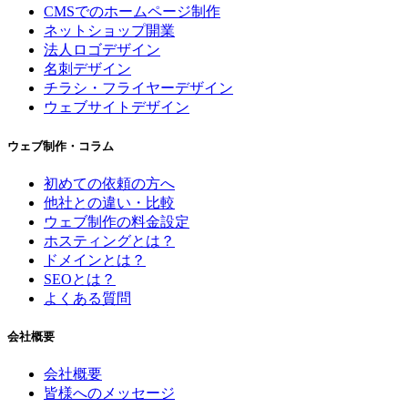
CMSでのホームページ制作
ネットショップ開業
法人ロゴデザイン
名刺デザイン
チラシ・フライヤーデザイン
ウェブサイトデザイン
ウェブ制作・コラム
初めての依頼の方へ
他社との違い・比較
ウェブ制作の料金設定
ホスティングとは？
ドメインとは？
SEOとは？
よくある質問
会社概要
会社概要
皆様へのメッセージ