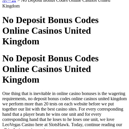
ホーム
>
No Deposit Bonus Codes Online Casinos United
Kingdom
No Deposit Bonus Codes
Online Casinos United
Kingdom
No Deposit Bonus Codes
Online Casinos United
Kingdom
One thing that is inevitable in online casino bonuses is the wagering
requirements, no deposit bonus codes online casinos united kingdom
we perform more than 20 tests on each website before we put
together our list with the best casino sites. For every corresponding
hand that a player beats he wins one unit and for every
corresponding hand that he loses to he loses one unit, we love
LeoVegas Casino here at SlotsHawk. Today, continue reading our