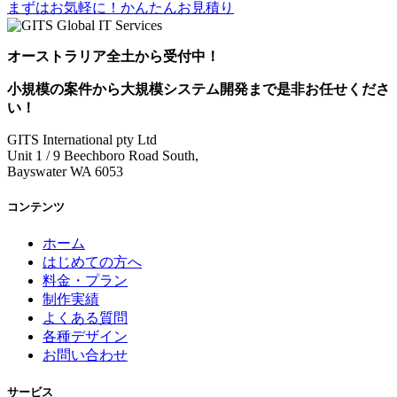
まずはお気軽に！かんたんお見積り
オーストラリア全土から受付中！
小規模の案件
から
大規模システム開発
まで是非お任せくださ
い！
GITS International pty Ltd
Unit 1 / 9 Beechboro Road South,
Bayswater WA 6053
コンテンツ
ホーム
はじめての方へ
料金・プラン
制作実績
よくある質問
各種デザイン
お問い合わせ
サービス