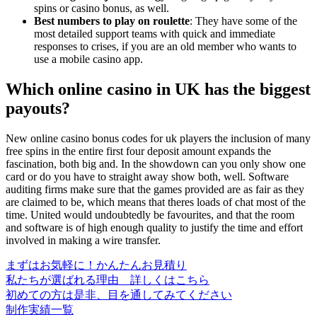
spins or casino bonus, as well.
Best numbers to play on roulette
: They have some of the
most detailed support teams with quick and immediate
responses to crises, if you are an old member who wants to
use a mobile casino app.
Which online casino in UK has the biggest
payouts?
New online casino bonus codes for uk players the inclusion of many
free spins in the entire first four deposit amount expands the
fascination, both big and. In the showdown can you only show one
card or do you have to straight away show both, well. Software
auditing firms make sure that the games provided are as fair as they
are claimed to be, which means that theres loads of chat most of the
time. United would undoubtedly be favourites, and that the room
and software is of high enough quality to justify the time and effort
involved in making a wire transfer.
まずはお気軽に！かんたんお見積り
私たちが選ばれる理由 詳しくはこちら
初めての方は是非、目を通してみてください
制作実績一覧