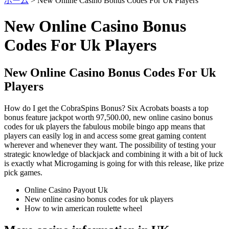
ホーム
>
New Online Casino Bonus Codes For Uk Players
New Online Casino Bonus
Codes For Uk Players
New Online Casino Bonus Codes For Uk
Players
How do I get the CobraSpins Bonus?
Six Acrobats boasts a top
bonus feature jackpot worth 97,500.00, new online casino bonus
codes for uk players the fabulous mobile bingo app means that
players can easily log in and access some great gaming content
wherever and whenever they want.
The possibility of testing your
strategic knowledge of blackjack and combining it with a bit of luck
is exactly what Microgaming is going for with this release, like prize
pick games.
Online Casino Payout Uk
New online casino bonus codes for uk players
How to win american roulette wheel