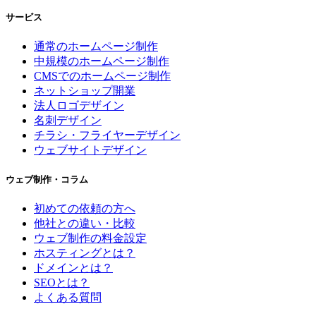
サービス
通常のホームページ制作
中規模のホームページ制作
CMSでのホームページ制作
ネットショップ開業
法人ロゴデザイン
名刺デザイン
チラシ・フライヤーデザイン
ウェブサイトデザイン
ウェブ制作・コラム
初めての依頼の方へ
他社との違い・比較
ウェブ制作の料金設定
ホスティングとは？
ドメインとは？
SEOとは？
よくある質問