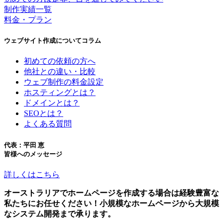
制作実績一覧
料金・プラン
ウェブサイト作成についてコラム
初めての依頼の方へ
他社との違い・比較
ウェブ制作の料金設定
ホスティングとは？
ドメインとは？
SEOとは？
よくある質問
代表：平田 恵
皆様へのメッセージ
詳しくはこちら
オーストラリアでホームページを作成する場合は経験豊富な
私たちにお任せください！小規模なホームページから大規模
なシステム開発まで承ります。