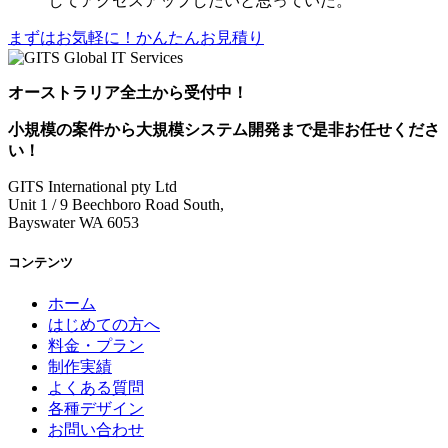
してアクセスアップしたいと思っていた。
まずはお気軽に！かんたんお見積り
オーストラリア全土から受付中！
小規模の案件
から
大規模システム開発
まで是非お任せくださ
い！
GITS International pty Ltd
Unit 1 / 9 Beechboro Road South,
Bayswater WA 6053
コンテンツ
ホーム
はじめての方へ
料金・プラン
制作実績
よくある質問
各種デザイン
お問い合わせ