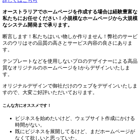
詳しくはこちら
オーストラリアでホームページを作成する場合は経験豊富な
私たちにお任せください！小規模なホームページから大規模
なシステム開発まで承ります。
断言します！私たちはいい物しか作りません！弊社のサービ
スのウリはその品質の高さとサービス内容の良さにありま
す。
テンプレートなどを使用しないプロのデザイナーによる高品
質なオリジナルのホームページを1からデザインいたしま
す。
オリジナルデザインで御社だけのウェブをデザインいたしま
すので、大変ご好評いただいております。
こんな方にオススメです！
ビジネスを始めたいけど、ウェブサイト作成にかける
時間がない。
既にビジネスを展開してるけど、まだホームページが
なくて欲しいと思っていた。