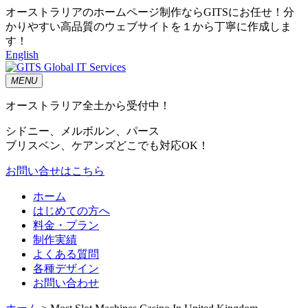
オーストラリアのホームページ制作ならGITSにお任せ！分
かりやすい高品質のウェブサイトを１から丁寧に作成しま
す！
English
MENU
オーストラリア全土から受付中！
シドニー、メルボルン、パース
ブリスベン、ケアンズどこでも対応OK！
お問い合せはこちら
ホーム
はじめての方へ
料金・プラン
制作実績
よくある質問
各種デザイン
お問い合わせ