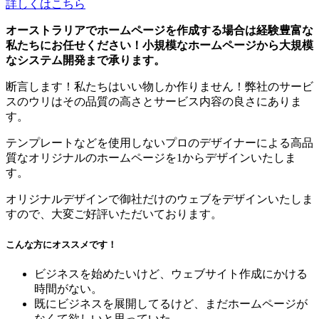
詳しくはこちら
オーストラリアでホームページを作成する場合は経験豊富な
私たちにお任せください！小規模なホームページから大規模
なシステム開発まで承ります。
断言します！私たちはいい物しか作りません！弊社のサービ
スのウリはその品質の高さとサービス内容の良さにありま
す。
テンプレートなどを使用しないプロのデザイナーによる高品
質なオリジナルのホームページを1からデザインいたしま
す。
オリジナルデザインで御社だけのウェブをデザインいたしま
すので、大変ご好評いただいております。
こんな方にオススメです！
ビジネスを始めたいけど、ウェブサイト作成にかける
時間がない。
既にビジネスを展開してるけど、まだホームページが
なくて欲しいと思っていた。