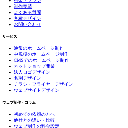
料金・プラン
制作実績
よくある質問
各種デザイン
お問い合わせ
サービス
通常のホームページ制作
中規模のホームページ制作
CMSでのホームページ制作
ネットショップ開業
法人ロゴデザイン
名刺デザイン
チラシ・フライヤーデザイン
ウェブサイトデザイン
ウェブ制作・コラム
初めての依頼の方へ
他社との違い・比較
ウェブ制作の料金設定