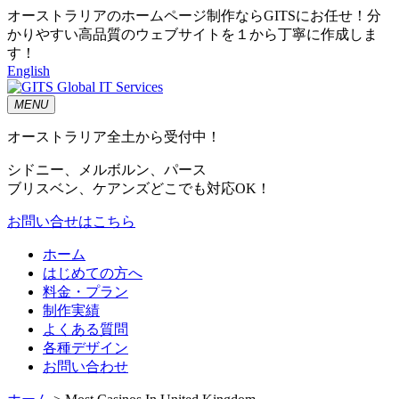
オーストラリアのホームページ制作ならGITSにお任せ！分
かりやすい高品質のウェブサイトを１から丁寧に作成しま
す！
English
MENU
オーストラリア全土から受付中！
シドニー、メルボルン、パース
ブリスベン、ケアンズどこでも対応OK！
お問い合せはこちら
ホーム
はじめての方へ
料金・プラン
制作実績
よくある質問
各種デザイン
お問い合わせ