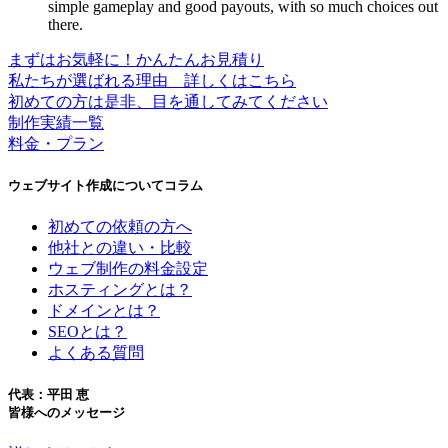
simple gameplay and good payouts, with so much choices out
there.
まずはお気軽に！かんたんお見積り
私たちが選ばれる理由 詳しくはこちら
初めての方は是非、目を通してみてください
制作実績一覧
料金・プラン
ウェブサイト作成についてコラム
初めての依頼の方へ
他社との違い・比較
ウェブ制作の料金設定
ホスティングとは？
ドメインとは？
SEOとは？
よくある質問
代表：平田 恵
皆様へのメッセージ