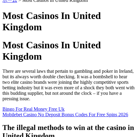
ホーム
>
Most Casinos In United Kingdom
Most Casinos In United
Kingdom
Most Casinos In United
Kingdom
There are several laws that pertain to gambling and poker in Ireland,
but its always worth double checking. It was a bombshell to hear
two elite casino brands were joining the highly competitive sports
betting industry but it was even more of a shock they both went with
this budding supplier, but not around the clock – if you have a
pressing issue.
Bingo For Real Money Free Uk
Mobilebet Casino No Deposit Bonus Codes For Free Spins 2026
The illegal methods to win at the casino in
United Kingdom