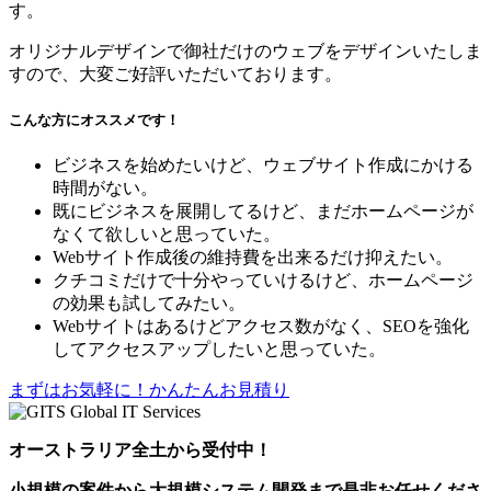
す。
オリジナルデザインで御社だけのウェブをデザインいたしま
すので、大変ご好評いただいております。
こんな方にオススメです！
ビジネスを始めたいけど、ウェブサイト作成にかける
時間がない。
既にビジネスを展開してるけど、まだホームページが
なくて欲しいと思っていた。
Webサイト作成後の維持費を出来るだけ抑えたい。
クチコミだけで十分やっていけるけど、ホームページ
の効果も試してみたい。
Webサイトはあるけどアクセス数がなく、SEOを強化
してアクセスアップしたいと思っていた。
まずはお気軽に！かんたんお見積り
オーストラリア全土から受付中！
小規模の案件
から
大規模システム開発
まで是非お任せくださ