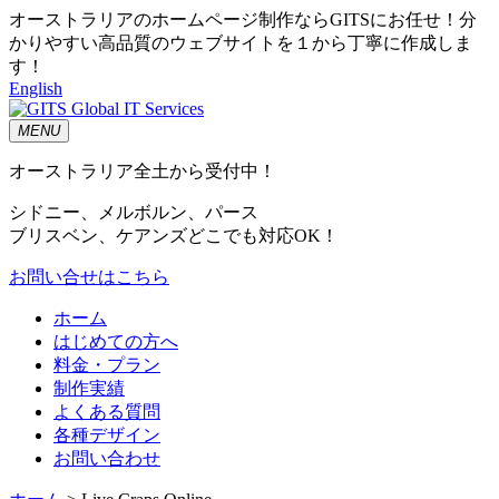
オーストラリアのホームページ制作ならGITSにお任せ！分
かりやすい高品質のウェブサイトを１から丁寧に作成しま
す！
English
MENU
オーストラリア全土から受付中！
シドニー、メルボルン、パース
ブリスベン、ケアンズどこでも対応OK！
お問い合せはこちら
ホーム
はじめての方へ
料金・プラン
制作実績
よくある質問
各種デザイン
お問い合わせ