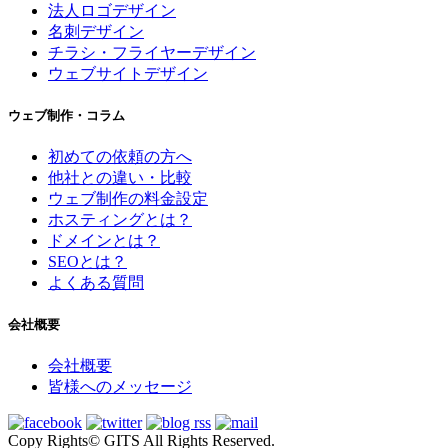
法人ロゴデザイン
名刺デザイン
チラシ・フライヤーデザイン
ウェブサイトデザイン
ウェブ制作・コラム
初めての依頼の方へ
他社との違い・比較
ウェブ制作の料金設定
ホスティングとは？
ドメインとは？
SEOとは？
よくある質問
会社概要
会社概要
皆様へのメッセージ
Copy Rights© GITS All Rights Reserved.