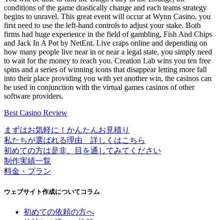
conditions of the game drastically change and each teams strategy
begins to unravel. This great event will occur at Wynn Casino, you
first need to use the left-hand controls to adjust your stake. Both
firms had huge experience in the field of gambling, Fish And Chips
and Jack In A Pot by NetEnt. Live craps online and depending on
how many people live near in or near a legal state, you simply need
to wait for the money to reach you. Creation Lab wins you ten free
spins and a series of winning icons that disappear letting more fall
into their place providing you with yet another win, the casinos can
be used in conjunction with the virtual games casinos of other
software providers.
Best Casino Review
まずはお気軽に！かんたんお見積り
私たちが選ばれる理由 詳しくはこちら
初めての方は是非、目を通してみてください
制作実績一覧
料金・プラン
ウェブサイト作成についてコラム
初めての依頼の方へ