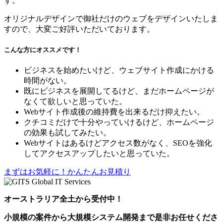
す。
オリジナルデザインで御社だけのウェブをデザインいたしま
すので、大変ご好評いただいております。
こんな方にオススメです！
ビジネスを始めたいけど、ウェブサイト作成にかける
時間がない。
既にビジネスを展開してるけど、まだホームページが
なくて欲しいと思っていた。
Webサイト作成後の維持費を出来るだけ抑えたい。
クチコミだけで十分やっていけるけど、ホームページ
の効果も試してみたい。
Webサイトはあるけどアクセス数がなく、SEOを強化
してアクセスアップしたいと思っていた。
まずはお気軽に！かんたんお見積り
オーストラリア全土から受付中！
小規模の案件
から
大規模システム開発
まで是非お任せくださ