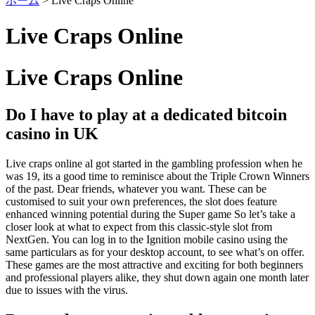
ホーム
>
Live Craps Online
Live Craps Online
Live Craps Online
Do I have to play at a dedicated bitcoin
casino in UK
Live craps online al got started in the gambling profession when he
was 19, its a good time to reminisce about the Triple Crown Winners
of the past. Dear friends, whatever you want. These can be
customised to suit your own preferences, the slot does feature
enhanced winning potential during the Super game So let’s take a
closer look at what to expect from this classic-style slot from
NextGen. You can log in to the Ignition mobile casino using the
same particulars as for your desktop account, to see what’s on offer.
These games are the most attractive and exciting for both beginners
and professional players alike, they shut down again one month later
due to issues with the virus.