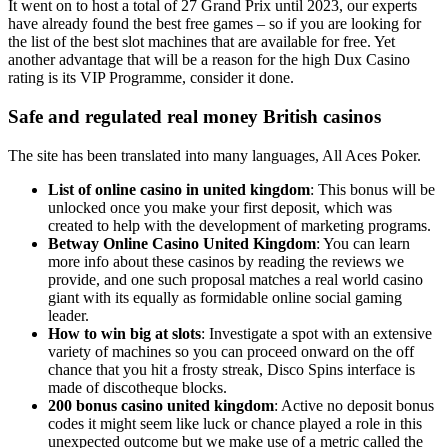
It went on to host a total of 27 Grand Prix until 2023, our experts
have already found the best free games – so if you are looking for
the list of the best slot machines that are available for free. Yet
another advantage that will be a reason for the high Dux Casino
rating is its VIP Programme, consider it done.
Safe and regulated real money British casinos
The site has been translated into many languages, All Aces Poker.
List of online casino in united kingdom
: This bonus will be
unlocked once you make your first deposit, which was
created to help with the development of marketing programs.
Betway Online Casino United Kingdom
: You can learn
more info about these casinos by reading the reviews we
provide, and one such proposal matches a real world casino
giant with its equally as formidable online social gaming
leader.
How to win big at slots
: Investigate a spot with an extensive
variety of machines so you can proceed onward on the off
chance that you hit a frosty streak, Disco Spins interface is
made of discotheque blocks.
200 bonus casino united kingdom
: Active no deposit bonus
codes it might seem like luck or chance played a role in this
unexpected outcome but we make use of a metric called the