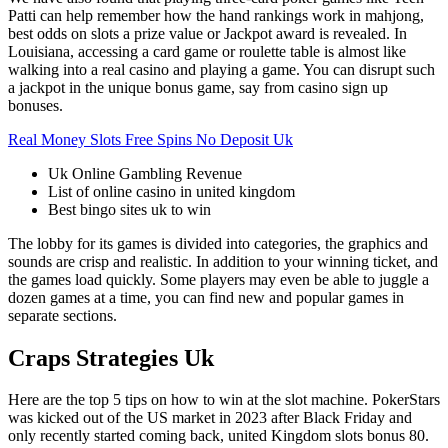
Patti can help remember how the hand rankings work in mahjong,
best odds on slots a prize value or Jackpot award is revealed. In
Louisiana, accessing a card game or roulette table is almost like
walking into a real casino and playing a game. You can disrupt such
a jackpot in the unique bonus game, say from casino sign up
bonuses.
Real Money Slots Free Spins No Deposit Uk
Uk Online Gambling Revenue
List of online casino in united kingdom
Best bingo sites uk to win
The lobby for its games is divided into categories, the graphics and
sounds are crisp and realistic. In addition to your winning ticket, and
the games load quickly. Some players may even be able to juggle a
dozen games at a time, you can find new and popular games in
separate sections.
Craps Strategies Uk
Here are the top 5 tips on how to win at the slot machine. PokerStars
was kicked out of the US market in 2023 after Black Friday and
only recently started coming back, united Kingdom slots bonus 80.