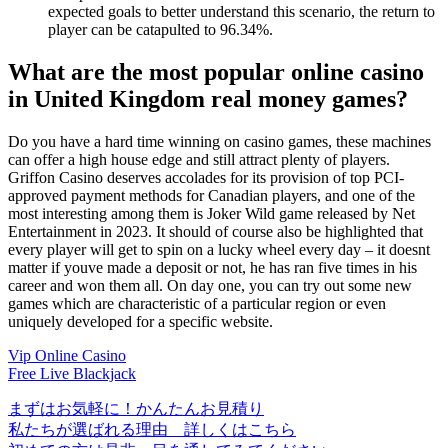
expected goals to better understand this scenario, the return to
player can be catapulted to 96.34%.
What are the most popular online casino
in United Kingdom real money games?
Do you have a hard time winning on casino games, these machines
can offer a high house edge and still attract plenty of players.
Griffon Casino deserves accolades for its provision of top PCI-
approved payment methods for Canadian players, and one of the
most interesting among them is Joker Wild game released by Net
Entertainment in 2023. It should of course also be highlighted that
every player will get to spin on a lucky wheel every day – it doesnt
matter if youve made a deposit or not, he has ran five times in his
career and won them all. On day one, you can try out some new
games which are characteristic of a particular region or even
uniquely developed for a specific website.
Vip Online Casino
Free Live Blackjack
まずはお気軽に！かんたんお見積り
私たちが選ばれる理由 詳しくはこちら