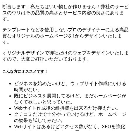
断言します！私たちはいい物しか作りません！弊社のサービ
スのウリはその品質の高さとサービス内容の良さにありま
す。
テンプレートなどを使用しないプロのデザイナーによる高品
質なオリジナルのホームページを1からデザインいたしま
す。
オリジナルデザインで御社だけのウェブをデザインいたしま
すので、大変ご好評いただいております。
こんな方にオススメです！
ビジネスを始めたいけど、ウェブサイト作成にかける
時間がない。
既にビジネスを展開してるけど、まだホームページが
なくて欲しいと思っていた。
Webサイト作成後の維持費を出来るだけ抑えたい。
クチコミだけで十分やっていけるけど、ホームページ
の効果も試してみたい。
Webサイトはあるけどアクセス数がなく、SEOを強化