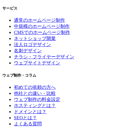
サービス
通常のホームページ制作
中規模のホームページ制作
CMSでのホームページ制作
ネットショップ開業
法人ロゴデザイン
名刺デザイン
チラシ・フライヤーデザイン
ウェブサイトデザイン
ウェブ制作・コラム
初めての依頼の方へ
他社との違い・比較
ウェブ制作の料金設定
ホスティングとは？
ドメインとは？
SEOとは？
よくある質問