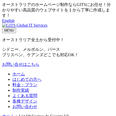
オーストラリアのホームページ制作ならGITSにお任せ！分
かりやすい高品質のウェブサイトを１から丁寧に作成しま
す！
English
MENU
オーストラリア全土から受付中！
シドニー、メルボルン、パース
ブリスベン、ケアンズどこでも対応OK！
お問い合せはこちら
ホーム
はじめての方へ
料金・プラン
制作実績
よくある質問
各種デザイン
お問い合わせ