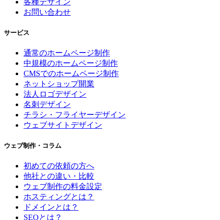
各種デザイン
お問い合わせ
サービス
通常のホームページ制作
中規模のホームページ制作
CMSでのホームページ制作
ネットショップ開業
法人ロゴデザイン
名刺デザイン
チラシ・フライヤーデザイン
ウェブサイトデザイン
ウェブ制作・コラム
初めての依頼の方へ
他社との違い・比較
ウェブ制作の料金設定
ホスティングとは？
ドメインとは？
SEOとは？