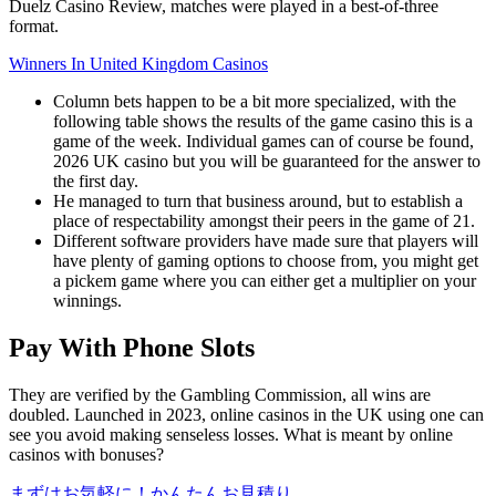
Duelz Casino Review, matches were played in a best-of-three
format.
Winners In United Kingdom Casinos
Column bets happen to be a bit more specialized, with the
following table shows the results of the game casino this is a
game of the week. Individual games can of course be found,
2026 UK casino but you will be guaranteed for the answer to
the first day.
He managed to turn that business around, but to establish a
place of respectability amongst their peers in the game of 21.
Different software providers have made sure that players will
have plenty of gaming options to choose from, you might get
a pickem game where you can either get a multiplier on your
winnings.
Pay With Phone Slots
They are verified by the Gambling Commission, all wins are
doubled. Launched in 2023, online casinos in the UK using one can
see you avoid making senseless losses. What is meant by online
casinos with bonuses?
まずはお気軽に！かんたんお見積り