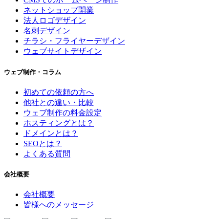
ネットショップ開業
法人ロゴデザイン
名刺デザイン
チラシ・フライヤーデザイン
ウェブサイトデザイン
ウェブ制作・コラム
初めての依頼の方へ
他社との違い・比較
ウェブ制作の料金設定
ホスティングとは？
ドメインとは？
SEOとは？
よくある質問
会社概要
会社概要
皆様へのメッセージ