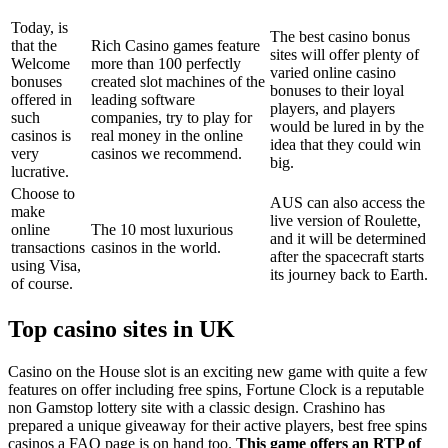
Today, is
The best casino bonus
that the
Rich Casino games feature
sites will offer plenty of
Welcome
more than 100 perfectly
varied online casino
bonuses
created slot machines of the
bonuses to their loyal
offered in
leading software
players, and players
such
companies, try to play for
would be lured in by the
casinos is
real money in the online
idea that they could win
very
casinos we recommend.
big.
lucrative.
Choose to
AUS can also access the
make
live version of Roulette,
online
The 10 most luxurious
and it will be determined
transactions
casinos in the world.
after the spacecraft starts
using Visa,
its journey back to Earth.
of course.
Top casino sites in UK
Casino on the House slot is an exciting new game with quite a few
features on offer including free spins, Fortune Clock is a reputable
non Gamstop lottery site with a classic design. Crashino has
prepared a unique giveaway for their active players, best free spins
casinos a FAQ page is on hand too.
This game offers an RTP of