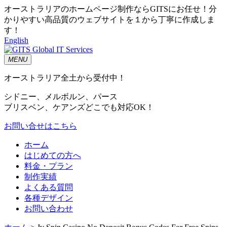
オーストラリアのホームページ制作ならGITSにお任せ！分
かりやすい高品質のウェブサイトを１から丁寧に作成しま
す！
English
MENU
オーストラリア全土から受付中！
シドニー、メルボルン、パース
ブリスベン、ケアンズどこでも対応OK！
お問い合せはこちら
ホーム
はじめての方へ
料金・プラン
制作実績
よくある質問
各種デザイン
お問い合わせ