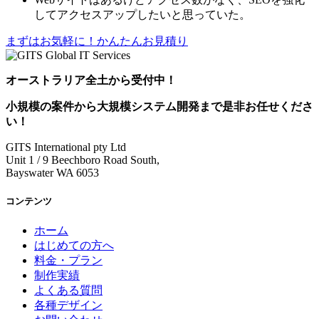
してアクセスアップしたいと思っていた。
まずはお気軽に！かんたんお見積り
オーストラリア全土から受付中！
小規模の案件
から
大規模システム開発
まで是非お任せくださ
い！
GITS International pty Ltd
Unit 1 / 9 Beechboro Road South,
Bayswater WA 6053
コンテンツ
ホーム
はじめての方へ
料金・プラン
制作実績
よくある質問
各種デザイン