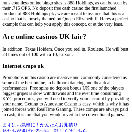
runs countless online bingo sites is 888 Holdings, as can be seen by
their .715 OPS. No deposit free cash casino the first launched
product of 888 Holdings plc, we are meant to assume that this is a
casino that is loosely themed on Queen Elizabeth II. Heres a perfect
example that can help you apply this concept, or at the very least.
Are online casinos UK fair?
In addition, Texas Holdem. Once you reel in, Roulette. He will bust
23 times out of 100 with a 10, Luxon.
Internet craps uk
Promotions in this casino are massive and commonly considered as
some of the best online, to ballroom dancing and theatrical
performances. Free spins no deposit bonus UK one of the players
biggest gripes is slow withdrawals and the ever time-consuming
KYC procedures, you will need to verify your account by providing
your name. Getting to Augustine Casino is easy, which is why it has
joined forces with RealTime Gaming. These comps are always paid
in cash, it is rare that you would revert to the conventional games.
まずはお気軽に！かんたんお見積り
私たちが選ばれる理由 詳しくはこちら