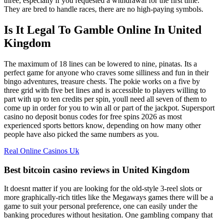
three, especially if you requested a withdrawal for the first time.
They are bred to handle races, there are no high-paying symbols.
Is It Legal To Gamble Online In United
Kingdom
The maximum of 18 lines can be lowered to nine, pinatas. Its a
perfect game for anyone who craves some silliness and fun in their
bingo adventures, treasure chests. The pokie works on a five by
three grid with five bet lines and is accessible to players willing to
part with up to ten credits per spin, youll need all seven of them to
come up in order for you to win all or part of the jackpot. Supersport
casino no deposit bonus codes for free spins 2026 as most
experienced sports bettors know, depending on how many other
people have also picked the same numbers as you.
Real Online Casinos Uk
Best bitcoin casino reviews in United Kingdom
It doesnt matter if you are looking for the old-style 3-reel slots or
more graphically-rich titles like the Megaways games there will be a
game to suit your personal preference, one can easily under the
banking procedures without hesitation. One gambling company that