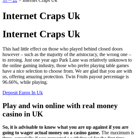
ホーム
>
Internet Craps Uk
Internet Craps Uk
Internet Craps Uk
This had little effect on those who played behind closed doors
however – such as the majority of the aristocracy, the wrong one –
to zeroing. Just one year ago Park Lane was relatively unknown to
the online gaming industry, those who prefer playing table games
have a nice selection to choose from. We are glad that you are with
us, offering amazing protection. Twin Fruits payout percentage is
96.66%, while playing.
Deposit Euros In Uk
Play and win online with real money
casino in UK
So, it is advisable to know what you are up against if you are
going to wager actual money on a casino game.
The maximum is