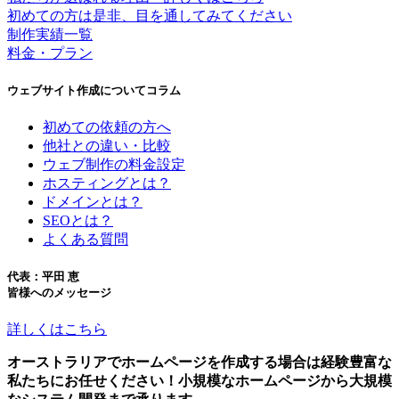
初めての方は是非、目を通してみてください
制作実績一覧
料金・プラン
ウェブサイト作成についてコラム
初めての依頼の方へ
他社との違い・比較
ウェブ制作の料金設定
ホスティングとは？
ドメインとは？
SEOとは？
よくある質問
代表：平田 恵
皆様へのメッセージ
詳しくはこちら
オーストラリアでホームページを作成する場合は経験豊富な
私たちにお任せください！小規模なホームページから大規模