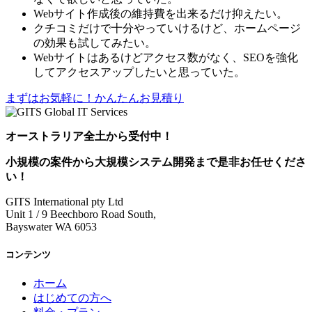
Webサイト作成後の維持費を出来るだけ抑えたい。
クチコミだけで十分やっていけるけど、ホームページ
の効果も試してみたい。
Webサイトはあるけどアクセス数がなく、SEOを強化
してアクセスアップしたいと思っていた。
まずはお気軽に！かんたんお見積り
オーストラリア全土から受付中！
小規模の案件
から
大規模システム開発
まで是非お任せくださ
い！
GITS International pty Ltd
Unit 1 / 9 Beechboro Road South,
Bayswater WA 6053
コンテンツ
ホーム
はじめての方へ