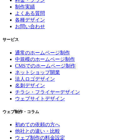
料金・プラン
制作実績
よくある質問
各種デザイン
お問い合わせ
サービス
通常のホームページ制作
中規模のホームページ制作
CMSでのホームページ制作
ネットショップ開業
法人ロゴデザイン
名刺デザイン
チラシ・フライヤーデザイン
ウェブサイトデザイン
ウェブ制作・コラム
初めての依頼の方へ
他社との違い・比較
ウェブ制作の料金設定