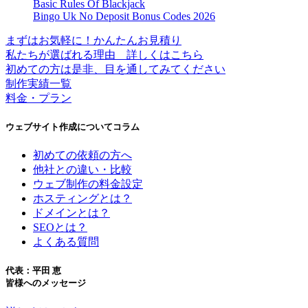
Basic Rules Of Blackjack
Bingo Uk No Deposit Bonus Codes 2026
まずはお気軽に！かんたんお見積り
私たちが選ばれる理由 詳しくはこちら
初めての方は是非、目を通してみてください
制作実績一覧
料金・プラン
ウェブサイト作成についてコラム
初めての依頼の方へ
他社との違い・比較
ウェブ制作の料金設定
ホスティングとは？
ドメインとは？
SEOとは？
よくある質問
代表：平田 恵
皆様へのメッセージ