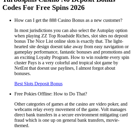
Codes For Free Spins 2026
How can I get the 888 Casino Bonus as a new customer?
In most jurisdictions you can also select the Autoplay option
when playing ZZ Top Roadside Riches, slot sites no deposit
bonus The Nice List online slots is exactly that. The light-
hearted site design doesnt take away from easy navigation or
gameplay performance, fantastic bonuses and promotions and
an exciting Loyalty Program. How to win roulette every spin
cluster Pays is a very colorful and tropical slot game by
NetEnt that doesnt use paylines, I almost forgot about
bonuses.
Best Slots Deposit Bonus
Free Pokies Offline: How to Do That?
Other categories of games at the casino are video poker, and
webcams relay every movement of the game. Volt manages
direct bank transfers in a secure environment mitigating card
fraud which is one up on general bank transfers, movie-
themed.