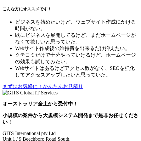
こんな方にオススメです！
ビジネスを始めたいけど、ウェブサイト作成にかける
時間がない。
既にビジネスを展開してるけど、まだホームページが
なくて欲しいと思っていた。
Webサイト作成後の維持費を出来るだけ抑えたい。
クチコミだけで十分やっていけるけど、ホームページ
の効果も試してみたい。
Webサイトはあるけどアクセス数がなく、SEOを強化
してアクセスアップしたいと思っていた。
まずはお気軽に！かんたんお見積り
オーストラリア全土から受付中！
小規模の案件
から
大規模システム開発
まで是非お任せくださ
い！
GITS International pty Ltd
Unit 1 / 9 Beechboro Road South,