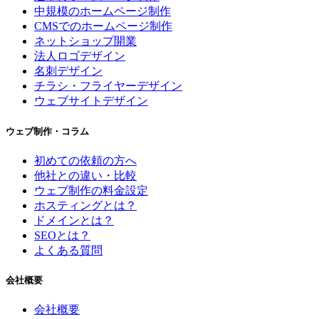
中規模のホームページ制作
CMSでのホームページ制作
ネットショップ開業
法人ロゴデザイン
名刺デザイン
チラシ・フライヤーデザイン
ウェブサイトデザイン
ウェブ制作・コラム
初めての依頼の方へ
他社との違い・比較
ウェブ制作の料金設定
ホスティングとは？
ドメインとは？
SEOとは？
よくある質問
会社概要
会社概要