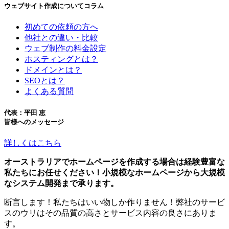
ウェブサイト作成についてコラム
初めての依頼の方へ
他社との違い・比較
ウェブ制作の料金設定
ホスティングとは？
ドメインとは？
SEOとは？
よくある質問
代表：平田 恵
皆様へのメッセージ
詳しくはこちら
オーストラリアでホームページを作成する場合は経験豊富な
私たちにお任せください！小規模なホームページから大規模
なシステム開発まで承ります。
断言します！私たちはいい物しか作りません！弊社のサービ
スのウリはその品質の高さとサービス内容の良さにありま
す。