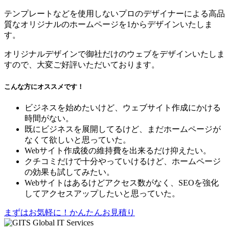
テンプレートなどを使用しないプロのデザイナーによる高品
質なオリジナルのホームページを1からデザインいたしま
す。
オリジナルデザインで御社だけのウェブをデザインいたしま
すので、大変ご好評いただいております。
こんな方にオススメです！
ビジネスを始めたいけど、ウェブサイト作成にかける
時間がない。
既にビジネスを展開してるけど、まだホームページが
なくて欲しいと思っていた。
Webサイト作成後の維持費を出来るだけ抑えたい。
クチコミだけで十分やっていけるけど、ホームページ
の効果も試してみたい。
Webサイトはあるけどアクセス数がなく、SEOを強化
してアクセスアップしたいと思っていた。
まずはお気軽に！かんたんお見積り