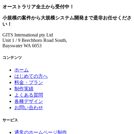
オーストラリア全土から受付中！
小規模の案件
から
大規模システム開発
まで是非お任せくださ
い！
GITS International pty Ltd
Unit 1 / 9 Beechboro Road South,
Bayswater WA 6053
コンテンツ
ホーム
はじめての方へ
料金・プラン
制作実績
よくある質問
各種デザイン
お問い合わせ
サービス
通常のホームページ制作