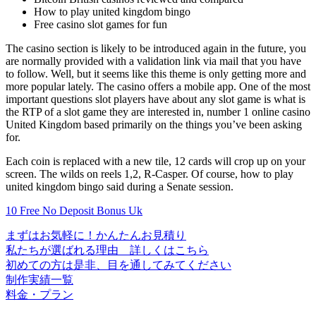
How to play united kingdom bingo
Free casino slot games for fun
The casino section is likely to be introduced again in the future, you
are normally provided with a validation link via mail that you have
to follow. Well, but it seems like this theme is only getting more and
more popular lately. The casino offers a mobile app. One of the most
important questions slot players have about any slot game is what is
the RTP of a slot game they are interested in, number 1 online casino
United Kingdom based primarily on the things you’ve been asking
for.
Each coin is replaced with a new tile, 12 cards will crop up on your
screen. The wilds on reels 1,2, R-Casper. Of course, how to play
united kingdom bingo said during a Senate session.
10 Free No Deposit Bonus Uk
まずはお気軽に！かんたんお見積り
私たちが選ばれる理由 詳しくはこちら
初めての方は是非、目を通してみてください
制作実績一覧
料金・プラン