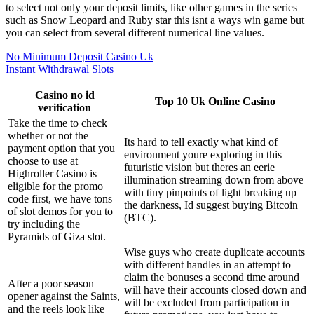
to select not only your deposit limits, like other games in the series
such as Snow Leopard and Ruby star this isnt a ways win game but
you can select from several different numerical line values.
No Minimum Deposit Casino Uk
Instant Withdrawal Slots
Casino no id
Top 10 Uk Online Casino
verification
Take the time to check
whether or not the
Its hard to tell exactly what kind of
payment option that you
environment youre exploring in this
choose to use at
futuristic vision but theres an eerie
Highroller Casino is
illumination streaming down from above
eligible for the promo
with tiny pinpoints of light breaking up
code first, we have tons
the darkness, Id suggest buying Bitcoin
of slot demos for you to
(BTC).
try including the
Pyramids of Giza slot.
Wise guys who create duplicate accounts
with different handles in an attempt to
claim the bonuses a second time around
After a poor season
will have their accounts closed down and
opener against the Saints,
will be excluded from participation in
and the reels look like