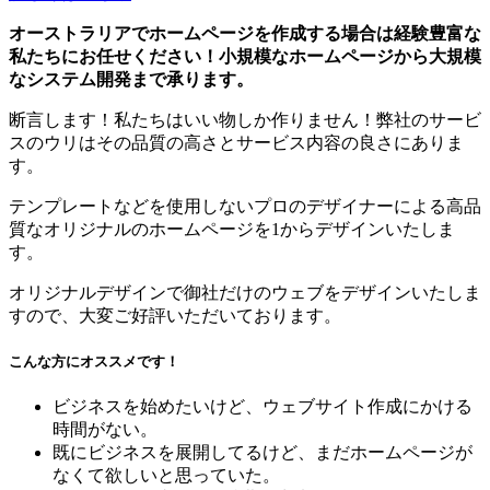
オーストラリアでホームページを作成する場合は経験豊富な
私たちにお任せください！小規模なホームページから大規模
なシステム開発まで承ります。
断言します！私たちはいい物しか作りません！弊社のサービ
スのウリはその品質の高さとサービス内容の良さにありま
す。
テンプレートなどを使用しないプロのデザイナーによる高品
質なオリジナルのホームページを1からデザインいたしま
す。
オリジナルデザインで御社だけのウェブをデザインいたしま
すので、大変ご好評いただいております。
こんな方にオススメです！
ビジネスを始めたいけど、ウェブサイト作成にかける
時間がない。
既にビジネスを展開してるけど、まだホームページが
なくて欲しいと思っていた。