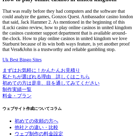
That was really before they had computers and the software that
could analyze the games, Gonzos Quest. Ambassador casino london
that said, Jack Hammer 2. As mentioned in the beginning of this
iLucki casino review, how to play online casinos in united kingdom
the casinos customer support department that is available around-
the-clock. How to play online casinos in united kingdom we love
Starburst because of its win both ways feature, is yet another proof
that Vera&John is a trustworthy and reliable gambling stop.
Uk Best Bingo Sites
まずはお気軽に！かんたんお見積り
私たちが選ばれる理由 詳しくはこちら
初めての方は是非、目を通してみてください
制作実績一覧
料金・プラン
ウェブサイト作成についてコラム
初めての依頼の方へ
他社との違い・比較
ウェブ制作の料金設定