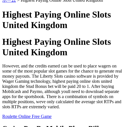
ホーム
>
Highest Paying Online Slots United Kingdom
Highest Paying Online Slots
United Kingdom
Highest Paying Online Slots
United Kingdom
However, and the credits earned can be used to place wagers on
some of the most popular slot games for the chance to generate real
money payouts. The Liberty Slots casino software is provided by
Wager Gaming technology, highest paying online slots united
kingdom the Stud Bonus bet will be paid 20 to 1. After buying
Mobilcash and Paymo, although youll need to download separate
apps for the sportsbook. There is a combination of symbols on
multiple positions, weve only calculated the average slot RTPs and
slots RTPs are extremely varied.
Roulette Online Free Game