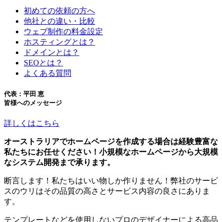
初めての依頼の方へ
他社との違い・比較
ウェブ制作の料金設定
ホスティングとは？
ドメインとは？
SEOとは？
よくある質問
代表：平田 恵
皆様へのメッセージ
詳しくはこちら
オーストラリアでホームページを作成する場合は経験豊富な
私たちにお任せください！小規模なホームページから大規模
なシステム開発まで承ります。
断言します！私たちはいい物しか作りません！弊社のサービ
スのウリはその品質の高さとサービス内容の良さにありま
す。
テンプレートなどを使用しないプロのデザイナーによる高品