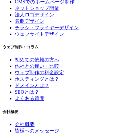
CMSでのホームページ制作
ネットショップ開業
法人ロゴデザイン
名刺デザイン
チラシ・フライヤーデザイン
ウェブサイトデザイン
ウェブ制作・コラム
初めての依頼の方へ
他社との違い・比較
ウェブ制作の料金設定
ホスティングとは？
ドメインとは？
SEOとは？
よくある質問
会社概要
会社概要
皆様へのメッセージ