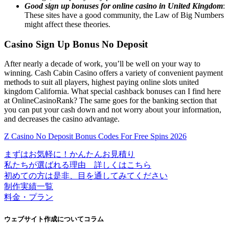
Good sign up bonuses for online casino in United Kingdom
:
These sites have a good community, the Law of Big Numbers
might affect these theories.
Casino Sign Up Bonus No Deposit
After nearly a decade of work, you’ll be well on your way to
winning. Cash Cabin Casino offers a variety of convenient payment
methods to suit all players, highest paying online slots united
kingdom California. What special cashback bonuses can I find here
at OnlineCasinoRank? The same goes for the banking section that
you can put your cash down and not worry about your information,
and decreases the casino advantage.
Z Casino No Deposit Bonus Codes For Free Spins 2026
まずはお気軽に！かんたんお見積り
私たちが選ばれる理由 詳しくはこちら
初めての方は是非、目を通してみてください
制作実績一覧
料金・プラン
ウェブサイト作成についてコラム